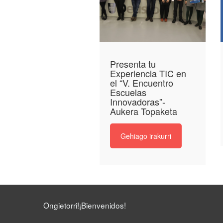
Presenta tu
Experiencia TIC en
el “V. Encuentro
Escuelas
Innovadoras”-
Aukera Topaketa
Gehiago irakurri
Ongietorri!¡Bienvenidos!