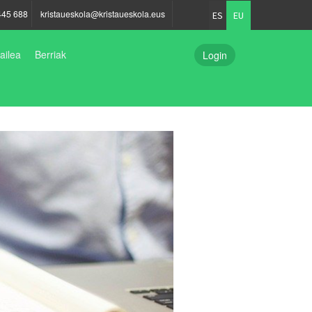
445 688
kristaueskola@kristaueskola.eus
ES
EU
ailea
Berriak
Login