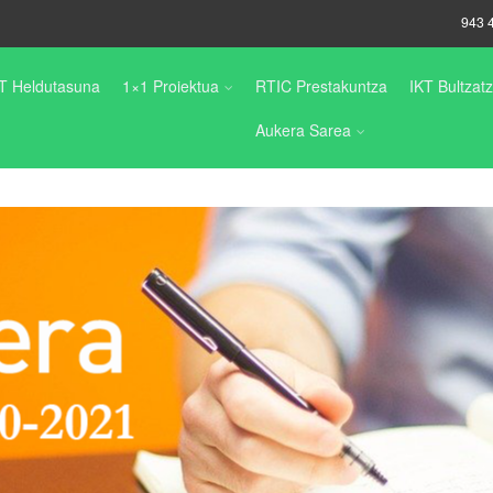
943 
T Heldutasuna
1×1 Proiektua
RTIC Prestakuntza
IKT Bultzatz
Aukera Sarea