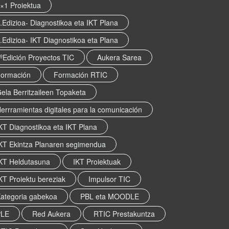
×1 Proiektua
.Edizioa- Diagnostikoa eta IKT Plana
.Edizioa- IKT Diagnostikoa eta Plana
ºEdición Proyectos TIC
Aukera Sarea
ormación
Formación RTIC
ela Berritzaileen Topaketa
errramientas digitales para la comunicación
KT Diagnostikoa eta IKT Plana
KT Ekintza Planaren segimendua
KT Heldutasuna
IKT Proiektuak
KT Proiektu bereziak
Impulsor TIC
ategoria gabekoa
PBL eta MOODLE
PLE
Red Aukera
RTIC Prestakuntza