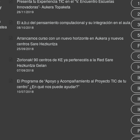
e
Presenta tu Experiencia TIC en el “V. Encuentro Escuelas
1
y
Innovadoras”- Aukera Topaketa
26/11/2019
2
n
El a,b,c del pensamiento computacional y su integración en el aula
3
zatea
08/10/2018
5
Arrancamos curso con un nuevo horizonte en Aukera y nuevos
centros Sare Hezkuntza
F
25/09/2018
G
Zorionak! 90 centros de KE ya pertenecéis a la Red Sare
Hezkuntza Gelan
H
07/09/2018
I
El Programa de “Apoyo y Acompañamiento al Proyecto TIC de tu
centro” ¿En qué nos puede ayudar?”
I
10/07/2018
I
I
K