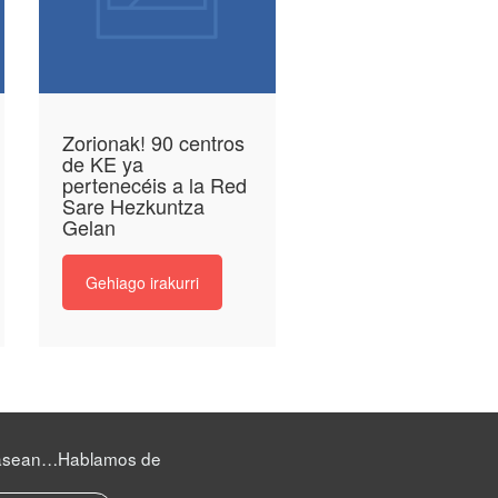
Zorionak! 90 centros
de KE ya
pertenecéis a la Red
Sare Hezkuntza
Gelan
Gehiago irakurri
asean…Hablamos de