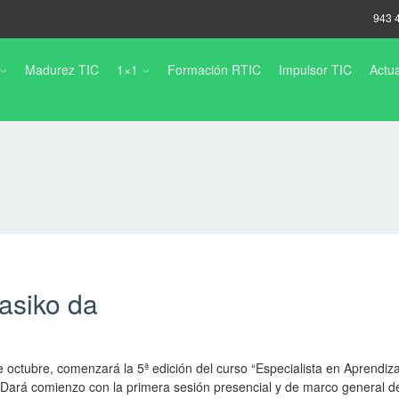
943 
Madurez TIC
1×1
Formación RTIC
Impulsor TIC
Actua
asiko da
octubre, comenzará la 5ª edición del curso “Especialista en Aprendiza
 Dará comienzo con la primera sesión presencial y de marco general d