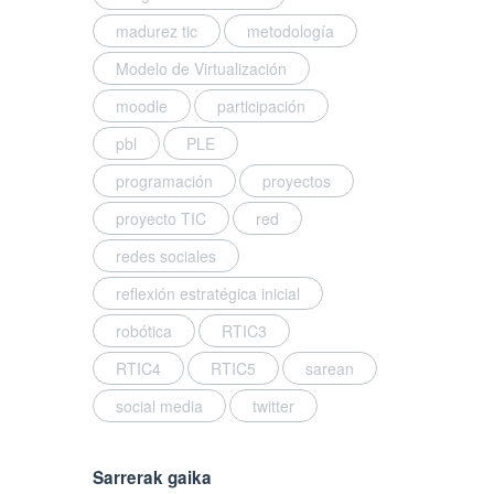
madurez tic
metodología
Modelo de Virtualización
moodle
participación
pbl
PLE
programación
proyectos
proyecto TIC
red
redes sociales
reflexión estratégica inicial
robótica
RTIC3
RTIC4
RTIC5
sarean
social media
twitter
Sarrerak gaika