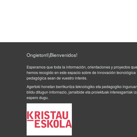
k
e
r
a
K
E
.
C
Ongietorri!¡Bienvenidos!
r
e
Esperamos que toda la información, orientaciones y proyectos qu
a
hemos recogido en este espacio sobre de innovación tecnológica 
d
pedagógica sean de vuestro interés.
o
Agertoki honetan berrikuntza teknologiko eta pedagogiko ingurua
e
bildu ditugun informazio, jarraibide eta proiektuak interesgarriak i
n
espero dugu.
F
o
r
m
a
c