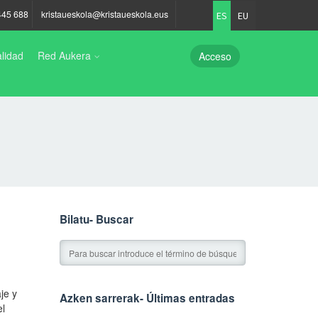
445 688
kristaueskola@kristaueskola.eus
ES
EU
lidad
Red Aukera
Acceso
Bilatu- Buscar
je y
Azken sarrerak- Últimas entradas
el