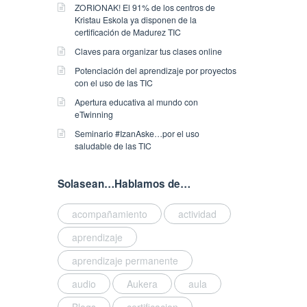
ZORIONAK! El 91% de los centros de
Kristau Eskola ya disponen de la
certificación de Madurez TIC
Claves para organizar tus clases online
Potenciación del aprendizaje por proyectos
con el uso de las TIC
Apertura educativa al mundo con
eTwinning
Seminario #IzanAske…por el uso
saludable de las TIC
Solasean…Hablamos de…
acompañamiento
actividad
aprendizaje
aprendizaje permanente
audio
Aukera
aula