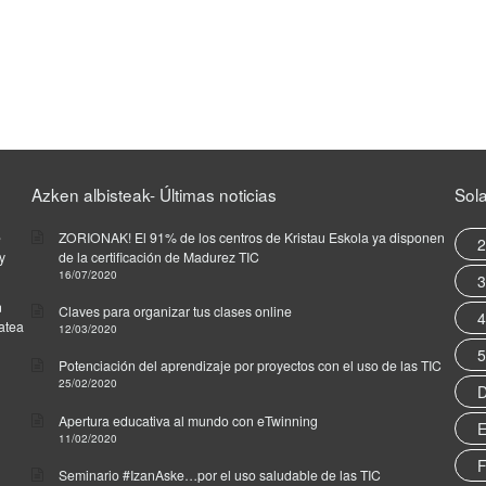
Azken albisteak- Últimas noticias
Sol
e
ZORIONAK! El 91% de los centros de Kristau Eskola ya disponen
2
y
de la certificación de Madurez TIC
16/07/2020
3
n
Claves para organizar tus clases online
4
zatea
12/03/2020
5
Potenciación del aprendizaje por proyectos con el uso de las TIC
25/02/2020
D
Apertura educativa al mundo con eTwinning
E
11/02/2020
F
Seminario #IzanAske…por el uso saludable de las TIC