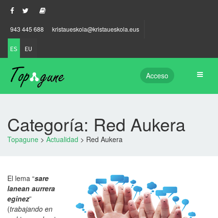
943 445 688
kristaueskola@kristaueskola.eus
ES
EU
Acceso
Categoría: Red Aukera
Topagune
>
Actualidad
>
Red Aukera
El lema “
sare
lanean aurrera
eginez
”
(
trabajando en