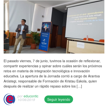
u
F
e
k
r
b
o
d
e
d
l
r
o
r
a
i
m
n
a
r
s
a
1
y
e
h
c
5
e
l
e
i
/
t
e
d
ó
1
i
n
o
n
1
q
l
n
,
/
u
a
2
R
2
e
c
7
e
0
t
e
El pasado viernes, 7 de junio, tuvimos la ocasión de reflexionar,
/
d
1
a
.
compartir experiencias y opinar sobre cuáles serán los próximos
0
A
9
d
retos en materia de integración tecnológica e innovación
9
u
/
o
educativa. La apertura de la Jornada corrió a cargo de Arantxa
/
k
A
A
Aróstegi, responsable de Formación de Kristau Eskola, quien
2
e
i
u
después de realizar un rápido repaso sobre los […]
0
r
n
k
1
a
h
e
por
educontic
9
y
Seguir leyendo
o
10/06/2019
r
a
e
T
a
a
n
t