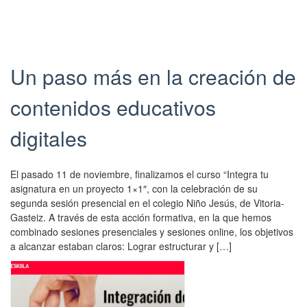
h
n
2
i
t
0
s
i
a
e
c
n
n
.
d
Un paso más en la creación de
t
C
w
r
r
a
contenidos educativos
y
e
s
w
a
u
digitales
a
d
p
s
o
d
p
e
a
El pasado 11 de noviembre, finalizamos el curso “Integra tu
u
n
t
asignatura en un proyecto 1×1″, con la celebración de su
b
F
e
segunda sesión presencial en el colegio Niño Jesús, de Vitoria-
l
o
d
Gasteiz. A través de esta acción formativa, en la que hemos
i
r
o
combinado sesiones presenciales y sesiones online, los objetivos
s
m
n
a alcanzar estaban claros: Lograr estructurar y […]
h
a
2
e
c
6
d
i
/
o
ó
0