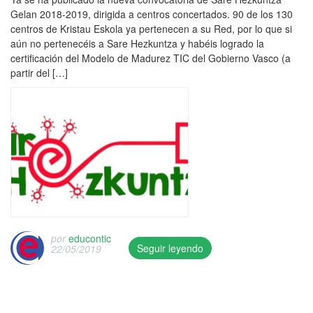
u
F
l
e
d
Gelan 2018-2019, dirigida a centros concertados. 90 de los 130
b
o
,
d
a
centros de Kristau Eskola ya pertenecen a su Red, por lo que si
l
r
c
o
r
aún no pertenecéis a Sare Hezkuntza y habéis logrado la
i
m
o
n
e
certificación del Modelo de Madurez TIC del Gobierno Vasco (a
s
a
n
1
l
partir del […]
h
c
t
0
e
e
i
e
/
n
d
ó
n
0
l
o
n
i
6
a
n
,
d
/
c
0
M
o
2
e
4
a
s
0
.
/
d
d
1
0
u
i
9
6
r
g
/
/
e
i
e
2
por
educontic
z
t
d
Seguir leyendo
22/05/2019
0
T
a
u
T
1
I
l
c
h
9
C
e
o
i
a
,
s
n
s
n
P
,