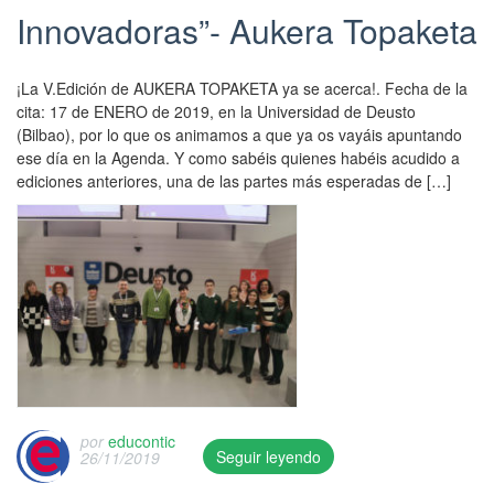
w
t
Innovadoras”- Aukera Topaketa
a
e
s
d
p
o
¡La V.Edición de AUKERA TOPAKETA ya se acerca!. Fecha de la
u
n
cita: 17 de ENERO de 2019, en la Universidad de Deusto
b
1
(Bilbao), por lo que os animamos a que ya os vayáis apuntando
l
3
ese día en la Agenda. Y como sabéis quienes habéis acudido a
i
/
ediciones anteriores, una de las partes más esperadas de […]
s
0
h
3
e
/
d
2
o
0
n
2
2
0
5
/
/
e
0
d
2
u
/
por
educontic
Seguir leyendo
c
26/11/2019
2
T
o
0