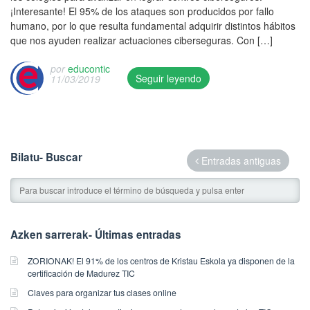
/
1
S
l
¡Interesante! El 95% de los ataques son producidos por fallo
G
0
9
e
a
humano, por lo que resulta fundamental adquirir distintos hábitos
u
5
/
g
c
que nos ayuden realizar actuaciones ciberseguras. Con […]
a
/
e
u
e
r
2
d
i
.
por
educontic
d
0
Seguir leyendo
11/03/2019
u
m
a
1
T
c
i
r
9
h
o
e
e
a
/
i
n
n
l
n
e
s
t
t
e
d
d
e
i
o
Bilatu- Buscar
n
Entradas antiguas
w
u
n
c
P
l
a
c
t
.
l
a
s
o
r
C
a
c
u
n
y
r
n
e
p
t
w
e
e
.
Azken sarrerak- Últimas entradas
d
i
a
a
s
a
c
s
d
d
ZORIONAK! El 91% de los centros de Kristau Eskola ya disponen de la
t
.
p
o
e
certificación de Madurez TIC
e
C
u
e
A
d
r
Claves para organizar tus clases online
b
n
c
o
e