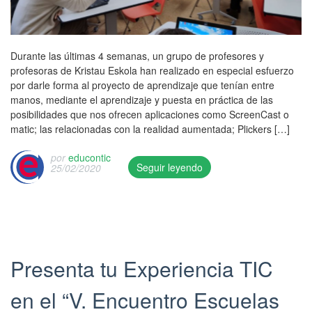
o
n
1
2
Durante las últimas 4 semanas, un grupo de profesores y
/
profesoras de Kristau Eskola han realizado en especial esfuerzo
0
por darle forma al proyecto de aprendizaje que tenían entre
3
manos, mediante el aprendizaje y puesta en práctica de las
/
posibilidades que nos ofrecen aplicaciones como ScreenCast o
2
matic; las relacionadas con la realidad aumentada; Plickers […]
0
2
por
educontic
0
Seguir leyendo
25/02/2020
a
T
n
h
d
i
w
s
a
e
s
n
Presenta tu Experiencia TIC
u
t
p
r
en el “V. Encuentro Escuelas
d
y
a