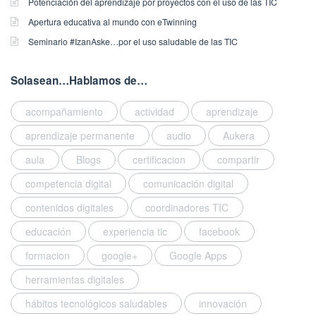
l
Potenciación del aprendizaje por proyectos con el uso de las TIC
R
t
n
a
i
e
u
Apertura educativa al mundo con eTwinning
2
d
s
d
a
2
o
Seminario #IzanAske…por el uso saludable de las TIC
h
A
c
/
e
e
u
i
0
n
d
k
ó
Solasean…Hablamos de…
5
R
o
e
n
/
e
n
r
T
acompañamiento
actividad
aprendizaje
2
d
1
a
I
0
A
1
aprendizaje permanente
audio
Aukera
.
C
1
u
/
G
.
aula
Blogs
certificacion
compartir
9
k
0
u
G
e
3
a
u
competencia digital
comunicación digital
r
/
r
a
a
2
contenidos digitales
coordinadores TIC
d
r
,
0
a
d
educación
experiencia tic
facebook
S
1
r
a
a
9
e
formacion
google+
Google Apps
r
r
a
l
e
e
herramientas digitales
n
e
l
H
d
n
e
hábitos tecnológicos saludables
innovación
e
w
l
n