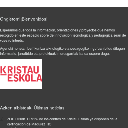
c
/
e
e
.
d
Ongietorri!¡Bienvenidos!
u
c
Esperamos que toda la información, orientaciones y proyectos que hemos
o
recogido en este espacio sobre de innovación tecnológica y pedagógica sean de
n
vuestro interés.
t
Agertoki honetan berrikuntza teknologiko eta pedagogiko inguruan bildu ditugun
i
informazio, jarraibide eta proiektuak interesgarriak izatea espero dugu.
c
.
C
r
e
a
d
o
e
Azken albisteak- Últimas noticias
n
F
ZORIONAK! El 91% de los centros de Kristau Eskola ya disponen de la
o
certificación de Madurez TIC