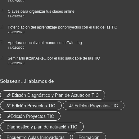
r
16/07/2020
m
Claves para organizar tus clases online
a
12/03/2020
c
i
Potenciación del aprendizaje por proyectos con el uso de las TIC
ó
25/02/2020
n
Apertura educativa al mundo con eTwinning
,
11/02/2020
R
Seminario #IzanAske…por el uso saludable de las TIC
e
03/02/2020
d
A
u
Solasean…Hablamos de
k
e
2º Edición Diagnóstico y Plan de Actuación TIC
r
a
3º Edición Proyectos TIC
4ª Edición Proyectos TIC
y
5ºEdición Proyectos TIC
e
t
Diagnostico y plan de actuación TIC
i
q
Encuentro Aulas Innovadoras
Formación