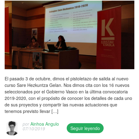
d
u
e
t
o
b
d
a
e
l
o
d
n
i
n
o
F
s
2
a
o
h
6
c
r
e
/
o
m
d
1
m
a
o
1
p
c
n
/
a
i
1
2
ñ
ó
5
0
a
n
El pasado 3 de octubre, dimos el pistoletazo de salida al nuevo
/
1
m
,
curso Sare Hezkuntza Gelan. Nos dimos cita con los 16 nuevos
1
9
i
R
seleccionados por el Gobierno Vasco en la última convocatoria
1
/
e
e
2019-2020, con el propósito de conocer los detalles de cada uno
/
e
n
d
de sus proyectos y compartir las nuevas actuaciones que
2
d
t
A
tenemos previsto llevar […]
0
u
o
u
1
c
,
por
Ainhoa Angulo
k
9
Seguir leyendo
o
07/10/2019
c
e
a
T
n
o
r
n