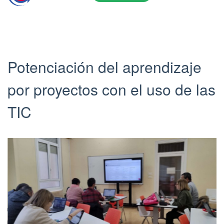
T
h
i
s
e
n
Potenciación del aprendizaje
t
r
por proyectos con el uso de las
y
w
TIC
a
s
p
u
b
l
i
s
h
e
d