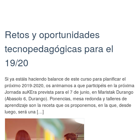
h
A
,
d
i
i
n
e
w
q
s
g
x
a
u
e
u
p
s
e
n
l
e
Retos y oportunidades
u
t
t
o
r
p
a
r
.
i
tecnopedagógicas para el
d
d
y
C
e
a
o
w
r
n
t
19/20
A
a
e
c
e
u
s
a
i
d
k
p
d
a
o
e
Si ya estáis haciendo balance de este curso para planificar el
u
o
t
n
r
próximo 2019-2020, os animamos a que participéis en la próxima
b
e
i
2
a
Jornada auKEra prevista para el 7 de junio, en Maristak Durango
l
n
c
7
,
(Abasolo 6, Durango). Ponencias, mesa redonda y talleres de
i
R
,
/
c
aprendizaje son la receta que os proponemos, en la que, desde
s
e
s
0
o
luego, será una […]
h
d
a
9
m
e
A
r
/
p
d
u
e
2
a
o
k
a
0
r
n
e