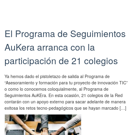
h
t
m
a
d
i
i
p
.
w
s
c
e
G
a
e
.
t
u
s
n
C
e
a
El Programa de Seguimientos
u
t
r
n
r
p
r
e
c
d
AuKera arranca con la
d
y
a
i
a
a
w
d
a
r
t
participación de 21 colegios
a
o
d
e
e
s
e
i
l
d
p
n
g
e
o
Ya hemos dado el pistoletazo de salida al Programa de
u
E
i
n
n
“Asesoramiento y formación para tu proyecto de innovación TIC”
b
n
t
l
1
o como lo conocemos coloquialmente, al Programa de
l
c
a
a
7
Seguimientos AuKEra. En esta ocasión, 21 colegios de la Red
i
u
l
c
/
contarán con un apoyo externo para sacar adelante de manera
s
e
,
e
1
exitosa los retos tecno-pedagógicos que se hayan marcado […]
h
n
s
.
1
e
t
a
/
d
r
r
2
o
o
e
0
n