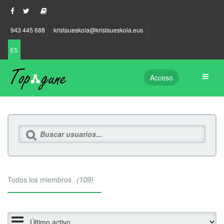
943 445 688
kristaueskola@kristaueskola.eus
ES
Acceso
109
Todos los miembros