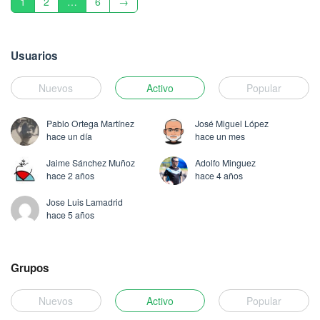
1
2
…
6
→
Usuarios
Nuevos
Activo
Popular
Pablo Ortega Martínez
José Miguel López
hace un día
hace un mes
Jaime Sánchez Muñoz
Adolfo Minguez
hace 2 años
hace 4 años
Jose Luis Lamadrid
hace 5 años
Grupos
Nuevos
Activo
Popular