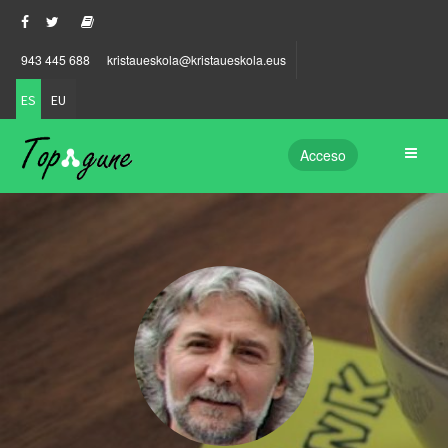
943 445 688
kristaueskola@kristaueskola.eus
ES
EU
Acceso