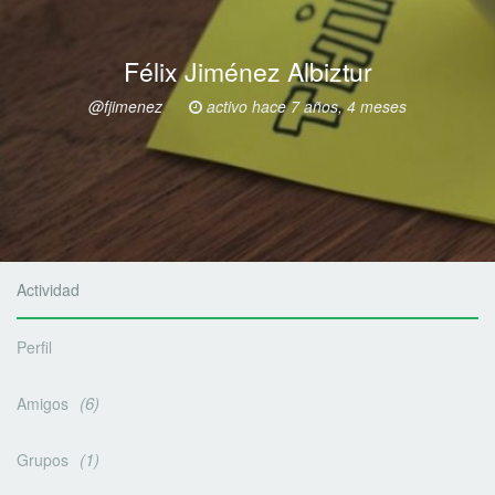
Félix Jiménez Albiztur
@fjimenez
activo hace 7 años, 4 meses
Actividad
Perfil
6
Amigos
1
Grupos