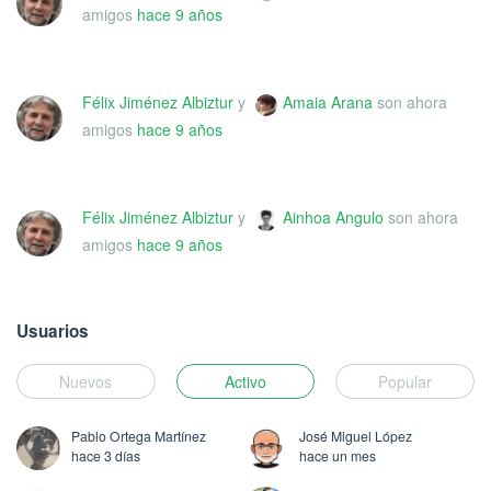
amigos
hace 9 años
Félix Jiménez Albiztur
y
Amaia Arana
son ahora
amigos
hace 9 años
Félix Jiménez Albiztur
y
Ainhoa Angulo
son ahora
amigos
hace 9 años
Usuarios
Nuevos
Activo
Popular
Pablo Ortega Martínez
José Miguel López
hace 3 días
hace un mes