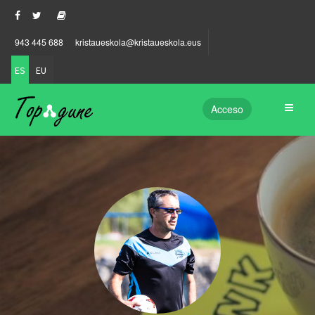
943 445 688
kristaueskola@kristaueskola.eus
ES
EU
Acceso