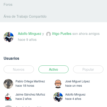
Foros
Área de Trabajo Compartido
Adolfo Minguez
y
Iñigo Puelles
son ahora amigos
hace 9 años
Usuarios
Nuevos
Activo
Popular
Pablo Ortega Martínez
José Miguel López
hace 18 horas
hace un mes
Jaime Sánchez Muñoz
Adolfo Minguez
hace 2 años
hace 4 años