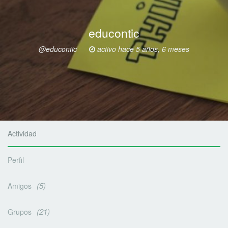
educontic
@educontic
activo hace 5 años, 6 meses
Actividad
Perfil
5
Amigos
21
Grupos