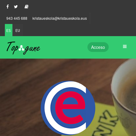
943 445 688
kristaueskola@kristaueskola.eus
ES
EU
Acceso