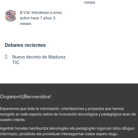
meses
B.V.M. Irlandesas (Leioa)
activo hace 7 años, 5
meses
Debates recientes
Nuevo decreto de Madurez
TIC
Ongietorri!¡Bienvenidos!
Esperamos que toda la información, orientaciones y proyectos que hemos
recogido en este espacio sobre de innovación tecnológica y pedagógica sean de
vuestro interés.
Agertoki honetan berrikuntza teknologiko eta pedagogiko inguruan bildu ditugun
informazio, jarraibide eta proiektuak interesgarriak izatea espero dugu.