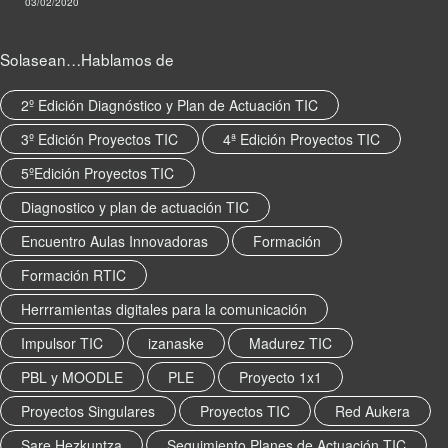
03/02/2020
Solasean…Hablamos de
2º Edición Diagnóstico y Plan de Actuación TIC
3º Edición Proyectos TIC
4ª Edición Proyectos TIC
5ºEdición Proyectos TIC
Diagnostico y plan de actuación TIC
Encuentro Aulas Innovadoras
Formación
Formación RTIC
Herrramientas digitales para la comunicación
Impulsor TIC
izanaske
Madurez TIC
PBL y MOODLE
PLE
Proyecto 1x1
Proyectos Singulares
Proyectos TIC
Red Aukera
Sare Hezkuntza
Seguimiento Planes de Actuación TIC