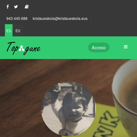
943 445 688
kristaueskola@kristaueskola.eus
ES
EU
Acceso