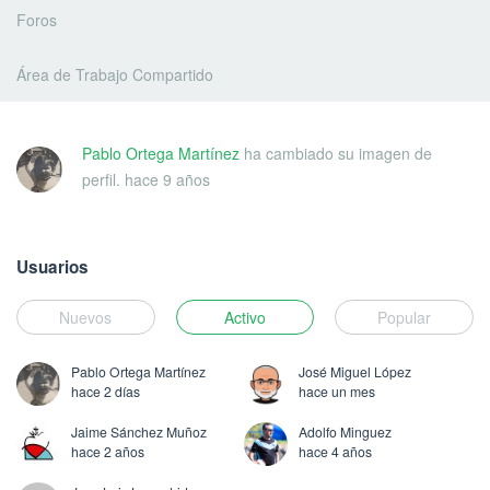
Foros
Área de Trabajo Compartido
Pablo Ortega Martínez
ha cambiado su imagen de
perfil.
hace 9 años
Usuarios
Nuevos
Activo
Popular
Pablo Ortega Martínez
José Miguel López
hace 2 días
hace un mes
Jaime Sánchez Muñoz
Adolfo Minguez
hace 2 años
hace 4 años