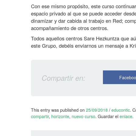
Con ese mismo propósito, este curso continua
espacio privado al que se puede acceder desde 
dinamizar y dar cabida al trabajo en Red; comp
acompañamiento de otros centros.
Todos aquellos centros Sare Hezkuntza que aún
este Grupo, debéis enviarnos un mensaje a Kri
Compartir en:
Facebo
a
This entry was published on
25/09/2018
/
educontic
. 
n
compartir
,
horizonte
,
nuevo curso
. Guardar el
enlace
.
d
w
a