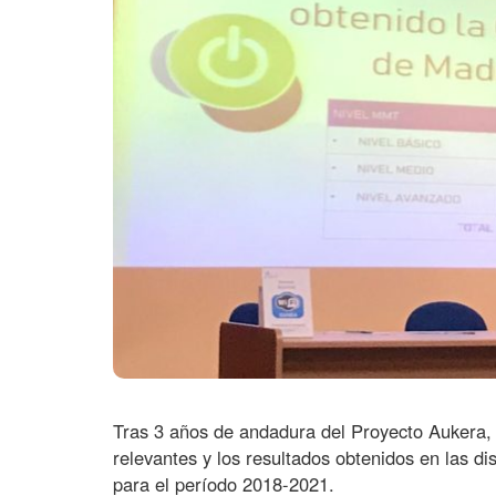
a
n
c
a
m
o
s
c
u
r
s
o
c
o
n
u
Tras 3 años de andadura del Proyecto Aukera, 
relevantes y los resultados obtenidos en las di
n
para el período 2018-2021.
n