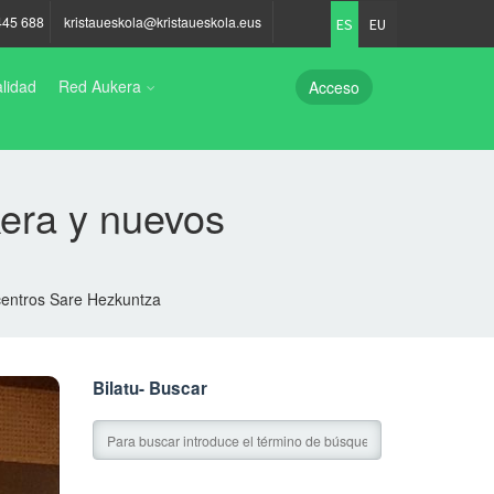
445 688
kristaueskola@kristaueskola.eus
ES
EU
lidad
Red Aukera
Acceso
era y nuevos
centros Sare Hezkuntza
Bilatu- Buscar