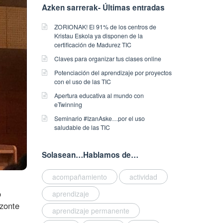
Azken sarrerak- Últimas entradas
ZORIONAK! El 91% de los centros de
Kristau Eskola ya disponen de la
certificación de Madurez TIC
Claves para organizar tus clases online
Potenciación del aprendizaje por proyectos
con el uso de las TIC
Apertura educativa al mundo con
eTwinning
Seminario #IzanAske…por el uso
saludable de las TIC
Solasean…Hablamos de…
acompañamiento
actividad
o
aprendizaje
izonte
aprendizaje permanente