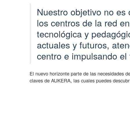
u
Nuestro objetivo no es
e
los centros de la red e
v
o
tecnológica y pedagógi
h
actuales y futuros, ate
o
r
centro e impulsando el 
i
z
o
El nuevo horizonte parte de las necesidades de
claves de AUKERA, las cuales puedes descubrir
n
t
e
e
n
A
u