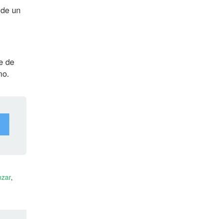
 de un
e de
mo.
nzar
,