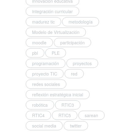
innovación educativa
integración curricular
madurez tic
metodología
Modelo de Virtualización
moodle
participación
pbl
PLE
programación
proyectos
proyecto TIC
red
redes sociales
reflexión estratégica inicial
robótica
RTIC3
RTIC4
RTIC5
sarean
social media
twitter