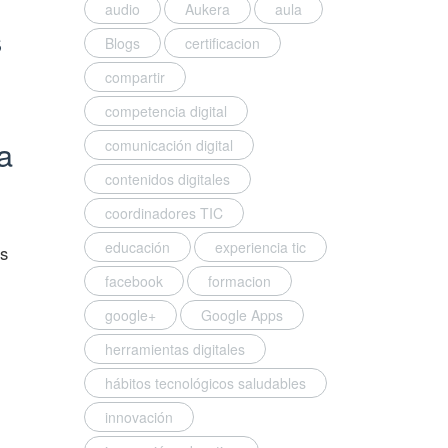
audio
Aukera
aula
s
Blogs
certificacion
compartir
competencia digital
a
comunicación digital
contenidos digitales
coordinadores TIC
educación
experiencia tic
as
facebook
formacion
google+
Google Apps
herramientas digitales
hábitos tecnológicos saludables
innovación