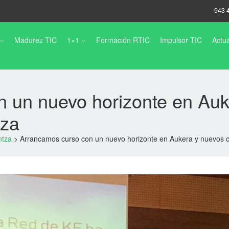
943 
Madurez TIC
1×1
Formación RTIC
Impulsor TIC
Actua
 un nuevo horizonte en Auk
tza
ntza
>
Arrancamos curso con un nuevo horizonte en Aukera y nuevos 