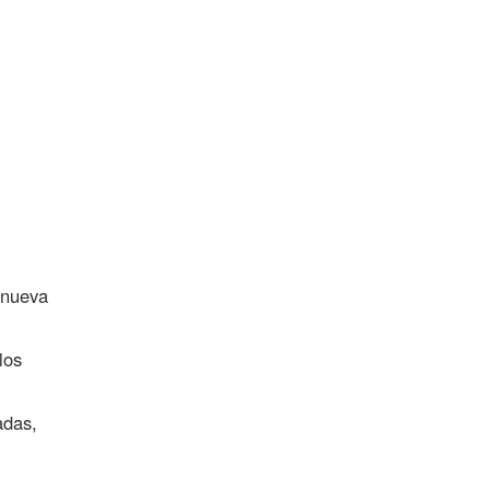
 nueva
los
adas,