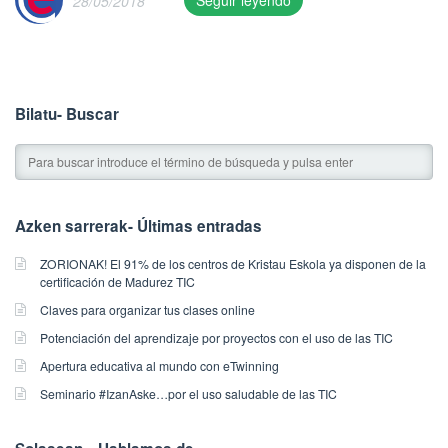
Seguir leyendo
28/05/2018
T
h
i
s
e
Bilatu- Buscar
n
t
r
y
w
Azken sarrerak- Últimas entradas
a
s
ZORIONAK! El 91% de los centros de Kristau Eskola ya disponen de la
p
certificación de Madurez TIC
u
Claves para organizar tus clases online
b
l
Potenciación del aprendizaje por proyectos con el uso de las TIC
i
Apertura educativa al mundo con eTwinning
s
Seminario #IzanAske…por el uso saludable de las TIC
h
e
d