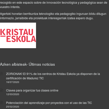
recogido en este espacio sobre de innovación tecnológica y pedagógica sean de
r
vuestro interés.
e
Agertoki honetan berrikuntza teknologiko eta pedagogiko inguruan bildu ditugun
H
informazio, jarraibide eta proiektuak interesgarriak izatea espero dugu.
e
z
k
u
n
t
z
a
y
Azken albisteak- Últimas noticias
e
t
ZORIONAK! El 91% de los centros de Kristau Eskola ya disponen de la
i
certificación de Madurez TIC
q
16/07/2020
u
Claves para organizar tus clases online
e
12/03/2020
t
a
Potenciación del aprendizaje por proyectos con el uso de las TIC
d
25/02/2020