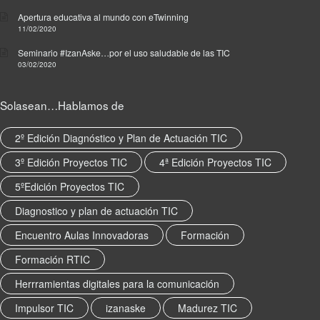
o
Apertura educativa al mundo con eTwinning
c
11/02/2020
o
Seminario #IzanAske…por el uso saludable de las TIC
m
03/02/2020
p
a
r
Solasean…Hablamos de
t
i
2º Edición Diagnóstico y Plan de Actuación TIC
r
,
3º Edición Proyectos TIC
4ª Edición Proyectos TIC
i
5ºEdición Proyectos TIC
n
n
Diagnostico y plan de actuación TIC
o
v
Encuentro Aulas Innovadoras
Formación
a
Formación RTIC
c
i
Herrramientas digitales para la comunicación
ó
Impulsor TIC
izanaske
Madurez TIC
n