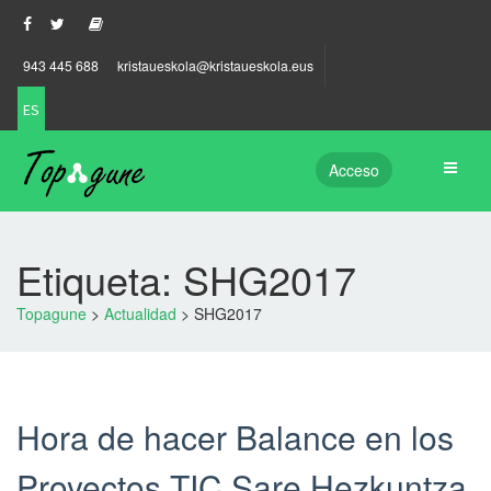
943 445 688
kristaueskola@kristaueskola.eus
ES
Acceso
Etiqueta: SHG2017
Topagune
>
Actualidad
>
SHG2017
Hora de hacer Balance en los
Proyectos TIC Sare Hezkuntza