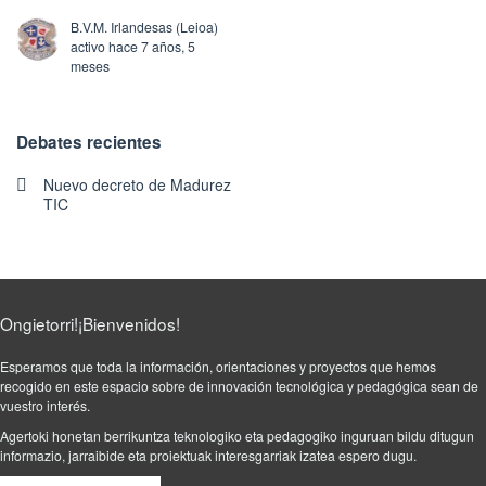
B.V.M. Irlandesas (Leioa)
activo hace 7 años, 5
meses
Debates recientes
Nuevo decreto de Madurez
TIC
Ongietorri!¡Bienvenidos!
Esperamos que toda la información, orientaciones y proyectos que hemos
recogido en este espacio sobre de innovación tecnológica y pedagógica sean de
vuestro interés.
Agertoki honetan berrikuntza teknologiko eta pedagogiko inguruan bildu ditugun
informazio, jarraibide eta proiektuak interesgarriak izatea espero dugu.