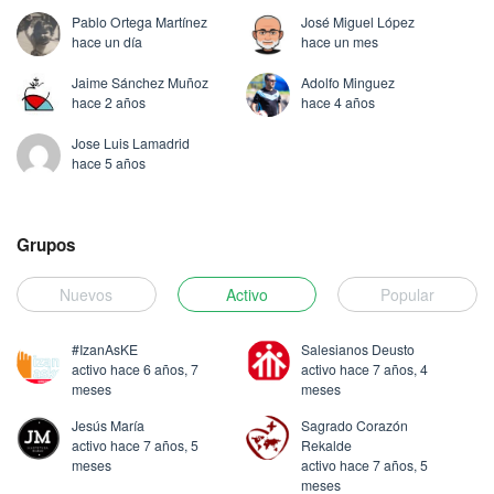
Pablo Ortega Martínez
José Miguel López
hace un día
hace un mes
Jaime Sánchez Muñoz
Adolfo Minguez
hace 2 años
hace 4 años
Jose Luis Lamadrid
hace 5 años
Grupos
Nuevos
Activo
Popular
#IzanAsKE
Salesianos Deusto
activo hace 6 años, 7
activo hace 7 años, 4
meses
meses
Jesús María
Sagrado Corazón
activo hace 7 años, 5
Rekalde
meses
activo hace 7 años, 5
meses