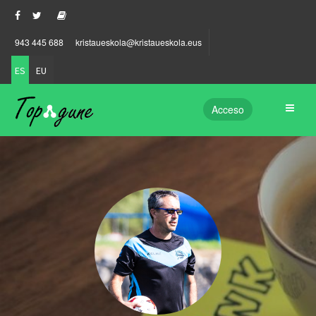
943 445 688
kristaueskola@kristaueskola.eus
ES
EU
Acceso