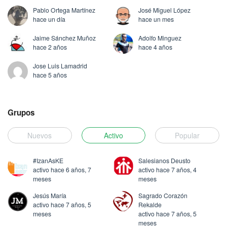
Pablo Ortega Martínez
José Miguel López
hace un día
hace un mes
Jaime Sánchez Muñoz
Adolfo Minguez
hace 2 años
hace 4 años
Jose Luis Lamadrid
hace 5 años
Grupos
Nuevos
Activo
Popular
#IzanAsKE
Salesianos Deusto
activo hace 6 años, 7
activo hace 7 años, 4
meses
meses
Jesús María
Sagrado Corazón
activo hace 7 años, 5
Rekalde
meses
activo hace 7 años, 5
meses