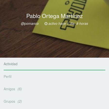
Pablo Ortega Martínez
@pomanco
activo hace 1 dia, 8 horas
Actividad
Perfil
6
Amigos
2
Grupos