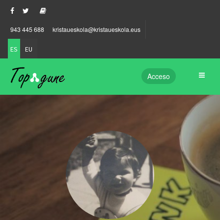
943 445 688
kristaueskola@kristaueskola.eus
ES
EU
Acceso