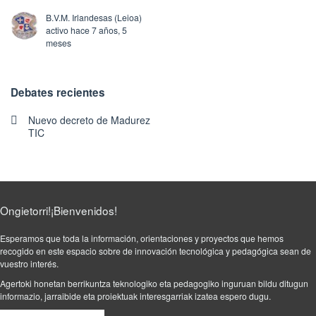
B.V.M. Irlandesas (Leioa)
activo hace 7 años, 5
meses
Debates recientes
Nuevo decreto de Madurez
TIC
Ongietorri!¡Bienvenidos!
Esperamos que toda la información, orientaciones y proyectos que hemos
recogido en este espacio sobre de innovación tecnológica y pedagógica sean de
vuestro interés.
Agertoki honetan berrikuntza teknologiko eta pedagogiko inguruan bildu ditugun
informazio, jarraibide eta proiektuak interesgarriak izatea espero dugu.