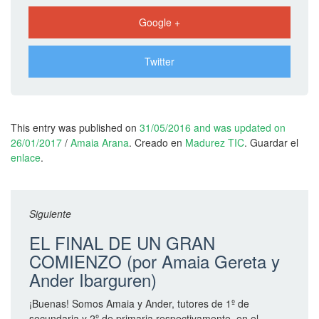
0
1
Google +
6
d
Twitter
e
l
G
This entry was published on
31/05/2016
and was updated on
o
26/01/2017
/
Amaia Arana
. Creado en
Madurez TIC
. Guardar el
b
enlace
.
i
e
r
Siguiente
n
EL FINAL DE UN GRAN
o
COMIENZO (por Amaia Gereta y
V
Ander Ibarguren)
a
s
¡Buenas! Somos Amaia y Ander, tutores de 1º de
secundaria y 2º de primaria respectivamente, en el