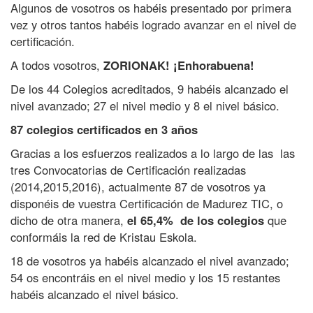
Algunos de vosotros os habéis presentado por primera
l
vez y otros tantos habéis logrado avanzar en el nivel de
o
certificación.
g
A todos vosotros,
ZORIONAK! ¡Enhorabuena!
r
a
De los 44 Colegios acreditados, 9 habéis alcanzado el
n
nivel avanzado; 27 el nivel medio y 8 el nivel básico.
l
87 colegios certificados en 3 años
a
Gracias a los esfuerzos realizados a lo largo de las las
C
tres Convocatorias de Certificación realizadas
e
(2014,2015,2016), actualmente 87 de vosotros ya
r
disponéis de vuestra Certificación de Madurez TIC, o
t
dicho de otra manera,
el 65,4% de los colegios
que
i
conformáis la red de Kristau Eskola.
f
18 de vosotros ya habéis alcanzado el nivel avanzado;
i
54 os encontráis en el nivel medio y los 15 restantes
c
habéis alcanzado el nivel básico.
a