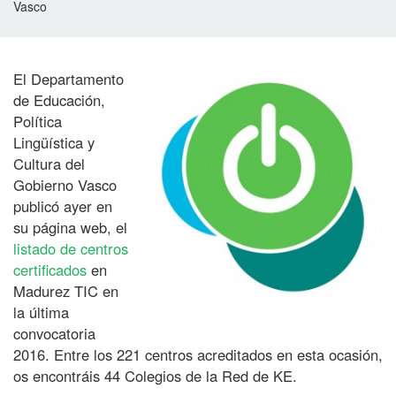
Vasco
El Departamento
4
de Educación,
4
Política
C
Lingüística y
o
Cultura del
l
Gobierno Vasco
e
publicó ayer en
su página web, el
g
listado de centros
i
certificados
en
o
Madurez TIC en
s
la última
d
convocatoria
e
2016. Entre los 221 centros acreditados en esta ocasión,
K
os encontráis 44 Colegios de la Red de KE.
E