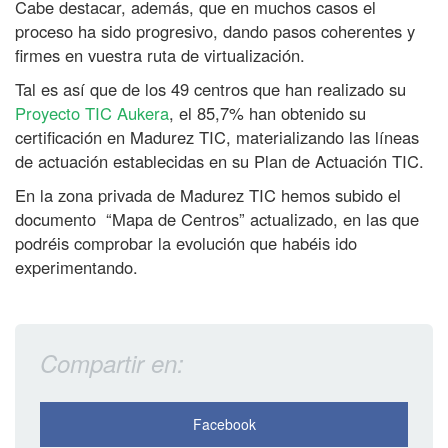
Cabe destacar, además, que en muchos casos el
c
proceso ha sido progresivo, dando pasos coherentes y
i
firmes en vuestra ruta de virtualización.
ó
Tal es así que de los 49 centros que han realizado su
n
Proyecto TIC Aukera
, el 85,7% han obtenido su
d
certificación en Madurez TIC, materializando las líneas
e
de actuación establecidas en su Plan de Actuación TIC.
M
a
En la zona privada de Madurez TIC hemos subido el
documento “Mapa de Centros” actualizado, en las que
d
podréis comprobar la evolución que habéis ido
u
experimentando.
r
e
z
T
Compartir en:
I
C
Facebook
2