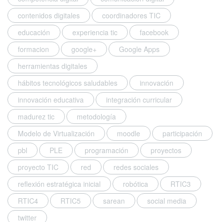
contenidos digitales
coordinadores TIC
educación
experiencia tic
facebook
formacion
google+
Google Apps
herramientas digitales
hábitos tecnológicos saludables
innovación
innovación educativa
integración curricular
madurez tic
metodología
Modelo de Virtualización
moodle
participación
pbl
PLE
programación
proyectos
proyecto TIC
red
redes sociales
reflexión estratégica inicial
robótica
RTIC3
RTIC4
RTIC5
sarean
social media
twitter