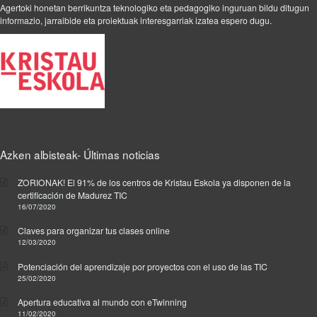
Agertoki honetan berrikuntza teknologiko eta pedagogiko inguruan bildu ditugun
i
informazio, jarraibide eta proiektuak interesgarriak izatea espero dugu.
c
.
C
r
e
a
d
o
e
Azken albisteak- Últimas noticias
n
F
ZORIONAK! El 91% de los centros de Kristau Eskola ya disponen de la
o
certificación de Madurez TIC
r
16/07/2020
m
Claves para organizar tus clases online
a
12/03/2020
c
i
Potenciación del aprendizaje por proyectos con el uso de las TIC
ó
25/02/2020
n
Apertura educativa al mundo con eTwinning
R
11/02/2020