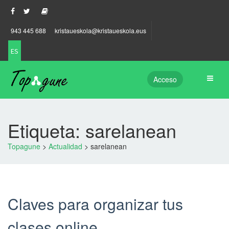
943 445 688
kristaueskola@kristaueskola.eus
ES
Acceso
Etiqueta: sarelanean
Topagune
>
Actualidad
>
sarelanean
Claves para organizar tus
clases online