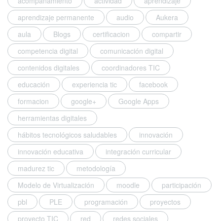
acompañamiento
actividad
aprendizaje
1
2
aprendizaje permanente
audio
Aukera
/
aula
Blogs
certificacion
compartir
0
3
competencia digital
comunicación digital
/
2
contenidos digitales
coordinadores TIC
0
educación
experiencia tic
facebook
2
0
formacion
google+
Google Apps
a
herramientas digitales
n
d
hábitos tecnológicos saludables
innovación
w
a
innovación educativa
integración curricular
s
madurez tic
metodología
u
p
Modelo de Virtualización
moodle
participación
d
pbl
PLE
programación
proyectos
a
t
proyecto TIC
red
redes sociales