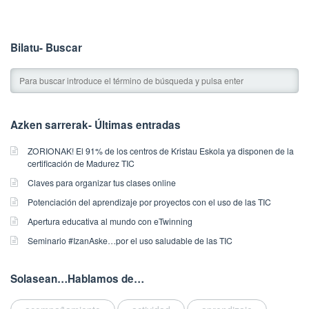
i
s
e
Bilatu- Buscar
n
t
r
y
w
Azken sarrerak- Últimas entradas
a
s
ZORIONAK! El 91% de los centros de Kristau Eskola ya disponen de la
p
certificación de Madurez TIC
u
Claves para organizar tus clases online
b
l
Potenciación del aprendizaje por proyectos con el uso de las TIC
i
Apertura educativa al mundo con eTwinning
s
Seminario #IzanAske…por el uso saludable de las TIC
h
e
d
Solasean…Hablamos de…
o
n