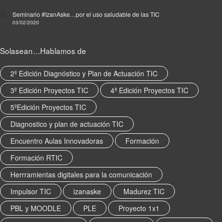
T
Seminario #IzanAske…por el uso saludable de las TIC
I
03/02/2020
C
,
R
Solasean…Hablamos de
e
d
2º Edición Diagnóstico y Plan de Actuación TIC
A
u
3º Edición Proyectos TIC
4ª Edición Proyectos TIC
k
5ºEdición Proyectos TIC
e
r
Diagnostico y plan de actuación TIC
a
y
Encuentro Aulas Innovadoras
Formación
e
Formación RTIC
t
i
Herrramientas digitales para la comunicación
q
Impulsor TIC
izanaske
Madurez TIC
u
e
PBL y MOODLE
PLE
Proyecto 1x1
t