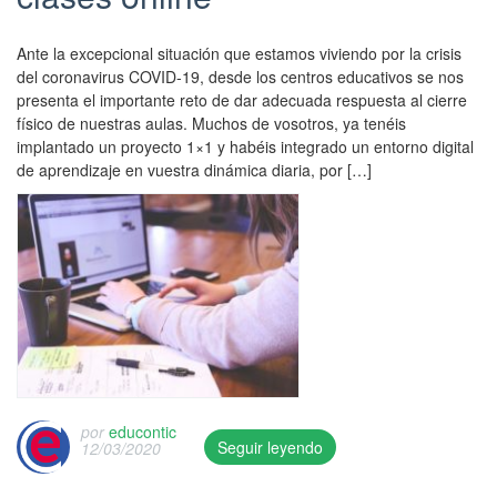
Ante la excepcional situación que estamos viviendo por la crisis
del coronavirus COVID-19, desde los centros educativos se nos
presenta el importante reto de dar adecuada respuesta al cierre
físico de nuestras aulas. Muchos de vosotros, ya tenéis
implantado un proyecto 1×1 y habéis integrado un entorno digital
de aprendizaje en vuestra dinámica diaria, por […]
por
educontic
Seguir leyendo
12/03/2020
T
h