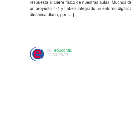
respuesta al cierre físico de nuestras aulas. Muchos d
un proyecto 1×1 y habéis integrado un entorno digital
dinámica diaria, por […]
por
educontic
12/03/2020
T
h
i
s
e
n
t
r
y
w
a
s