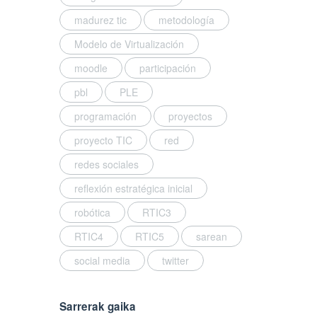
madurez tic
metodología
Modelo de Virtualización
moodle
participación
pbl
PLE
programación
proyectos
proyecto TIC
red
redes sociales
reflexión estratégica inicial
robótica
RTIC3
RTIC4
RTIC5
sarean
social media
twitter
Sarrerak gaika