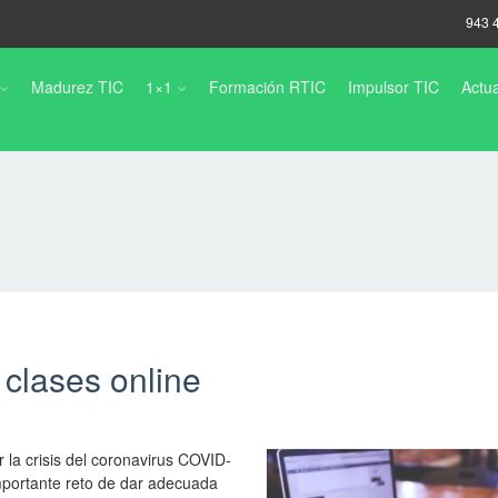
943 
Madurez TIC
1×1
Formación RTIC
Impulsor TIC
Actua
 clases online
 la crisis del coronavirus COVID-
importante reto de dar adecuada