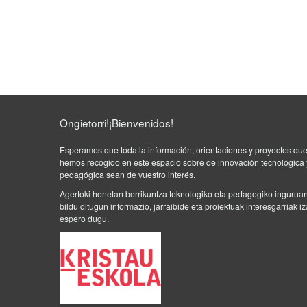
0
2
0
/
e
d
u
c
Ongietorri!¡Bienvenidos!
o
n
Esperamos que toda la información, orientaciones y proyectos qu
t
hemos recogido en este espacio sobre de innovación tecnológica 
i
pedagógica sean de vuestro interés.
c
Agertoki honetan berrikuntza teknologiko eta pedagogiko ingurua
.
bildu ditugun informazio, jarraibide eta proiektuak interesgarriak i
C
espero dugu.
r
e
a
d
o
e