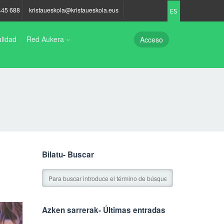
445 688
kristaueskola@kristaueskola.eus
ES
lidad
Red Aukera
Acceso
Bilatu- Buscar
Azken sarrerak- Últimas entradas