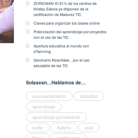
ZORIONAK! El 91% de los centros de
Kristau Eskola ya disponen de la
certificación de Madurez TIC
Claves para organizar tus clases online
Potenciación del aprendizaje por proyectos
con el uso de las TIC
Apertura educativa al mundo con
eTwinning
Seminario #IzanAske…por el uso
saludable de las TIC
Solasean…Hablamos de…
acompañamiento
actividad
aprendizaje
aprendizaje permanente
audio
Aukera
aula