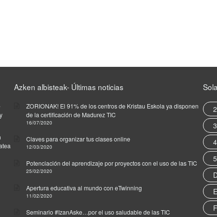
Azken albisteak- Últimas noticias
Sol
e
ZORIONAK! El 91% de los centros de Kristau Eskola ya disponen
2
y
de la certificación de Madurez TIC
16/07/2020
3
n
Claves para organizar tus clases online
4
zatea
12/03/2020
5
Potenciación del aprendizaje por proyectos con el uso de las TIC
25/02/2020
D
Apertura educativa al mundo con eTwinning
E
11/02/2020
F
Seminario #IzanAske…por el uso saludable de las TIC