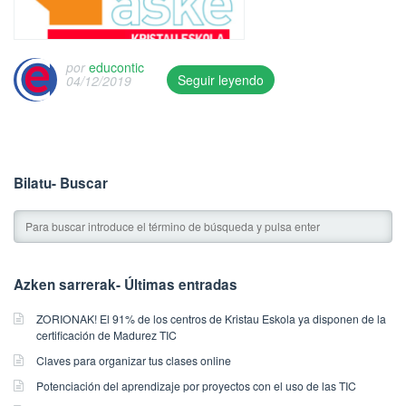
por
educontic
Seguir leyendo
04/12/2019
T
h
i
s
e
Bilatu- Buscar
n
t
r
y
w
Azken sarrerak- Últimas entradas
a
s
ZORIONAK! El 91% de los centros de Kristau Eskola ya disponen de la
p
certificación de Madurez TIC
u
Claves para organizar tus clases online
b
l
Potenciación del aprendizaje por proyectos con el uso de las TIC
i