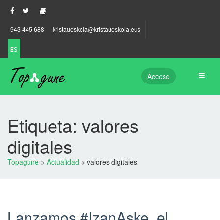
943 445 688
kristaueskola@kristaueskola.eus
ES
Acceso
Etiqueta: valores
digitales
Topagune
>
Actualidad
>
valores digitales
Lanzamos #IzanAske, el