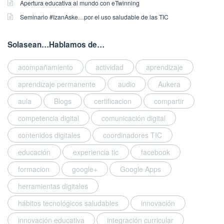
Apertura educativa al mundo con eTwinning
s
Seminario #IzanAske…por el uso saludable de las TIC
h
e
d
Solasean…Hablamos de…
o
n
acompañamiento
actividad
aprendizaje
0
4
aprendizaje permanente
audio
Aukera
/
aula
Blogs
certificacion
compartir
1
2
competencia digital
comunicación digital
/
2
contenidos digitales
coordinadores TIC
0
educación
experiencia tic
facebook
1
9
formacion
google+
Google Apps
a
/
herramientas digitales
n
e
d
d
hábitos tecnológicos saludables
innovación
w
u
a
c
innovación educativa
integración curricular