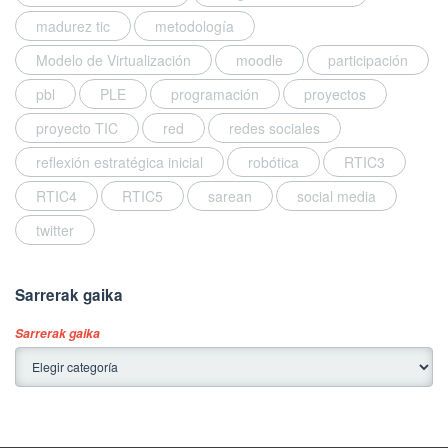
s
o
madurez tic
metodología
u
n
p
t
Modelo de Virtualización
moodle
participación
d
i
a
pbl
PLE
programación
proyectos
c
t
.
proyecto TIC
red
redes sociales
e
C
d
r
reflexión estratégica inicial
robótica
RTIC3
o
e
RTIC4
RTIC5
sarean
social media
n
a
0
d
twitter
4
o
/
e
1
n
Sarrerak gaika
2
i
/
z
Sarrerak gaika
2
a
0
n
1
a
9
s
k