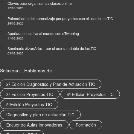
Claves para organizar tus clases online
ó
12/03/2020
n
,
Potenciación del aprendizaje por proyectos con el uso de las TIC
c
25/02/2020
o
Apertura educativa al mundo con eTwinning
m
11/02/2020
p
Seminario #IzanAske…por el uso saludable de las TIC
e
03/02/2020
t
e
n
Solasean…Hablamos de
c
i
2º Edición Diagnóstico y Plan de Actuación TIC
a
d
3º Edición Proyectos TIC
4ª Edición Proyectos TIC
i
5ºEdición Proyectos TIC
g
i
Diagnostico y plan de actuación TIC
t
a
Encuentro Aulas Innovadoras
Formación
l