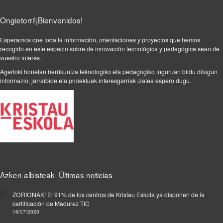
e
y
Ongietorri!¡Bienvenidos!
e
t
Esperamos que toda la información, orientaciones y proyectos que hemos
i
recogido en este espacio sobre de innovación tecnológica y pedagógica sean de
q
vuestro interés.
u
Agertoki honetan berrikuntza teknologiko eta pedagogiko inguruan bildu ditugun
e
informazio, jarraibide eta proiektuak interesgarriak izatea espero dugu.
t
a
d
o
c
o
l
a
b
Azken albisteak- Últimas noticias
o
r
ZORIONAK! El 91% de los centros de Kristau Eskola ya disponen de la
a
certificación de Madurez TIC
c
16/07/2020
i