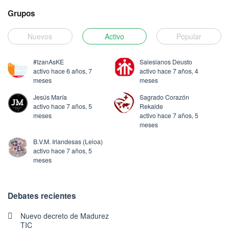
Grupos
Nuevos
Activo
Popular
#IzanAsKE
Salesianos Deusto
activo hace 6 años, 7
activo hace 7 años, 4
meses
meses
Jesús María
Sagrado Corazón
activo hace 7 años, 5
Rekalde
meses
activo hace 7 años, 5
meses
B.V.M. Irlandesas (Leioa)
activo hace 7 años, 5
meses
Debates recientes
Nuevo decreto de Madurez
TIC