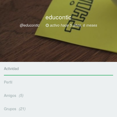
educontic
@educontic
activo hace 5 años, 6 meses
Actividad
Perfil
5
Amigos
21
Grupos