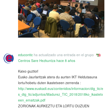
educontic
ha actualizado una entrada en el grupo
Centros Sare Hezkuntza
hace 8 años
Kaixo guztioi!
Eusko Jaurlaritzak atera du aurten IKT Heldutasuna
lortu/hobetu duten ikastetxeen zerrenda :
http://www.euskadi.eus/contenidos/informacion/dig_tic/e
s_dig_tic/adjuntos/Madurez_TIC_2018/2018ko_ikastetx
een_emaitzak.pdf
ZORIONAK AURKEZTU ETA LORTU DUZUEN