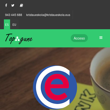
943 445 688
kristaueskola@kristaueskola.eus
ES
EU
Acceso