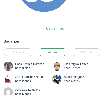
Cargar más
Usuarios
Nuevos
Activo
Popular
Pablo Ortega Martínez
José Miguel López
hace 3 días
hace un mes
Jaime Sánchez Muñoz
Adolfo Minguez
hace 2 años
hace 4 años
Jose Luis Lamadrid
hace 5 años