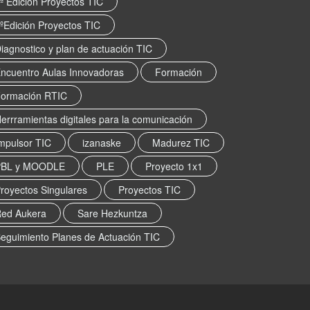
ª Edición Proyectos TIC
ºEdición Proyectos TIC
iagnostico y plan de actuación TIC
ncuentro Aulas Innovadoras
Formación
ormación RTIC
errramientas digitales para la comunicación
mpulsor TIC
izanaske
Madurez TIC
PBL y MOODLE
PLE
Proyecto 1x1
royectos Singulares
Proyectos TIC
ed Aukera
Sare Hezkuntza
eguimiento Planes de Actuación TIC