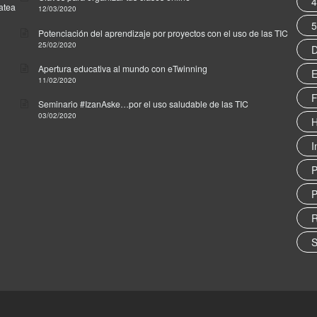
4
zatea
12/03/2020
5
Potenciación del aprendizaje por proyectos con el uso de las TIC
25/02/2020
D
Apertura educativa al mundo con eTwinning
E
11/02/2020
F
Seminario #IzanAske…por el uso saludable de las TIC
03/02/2020
H
I
P
R
S