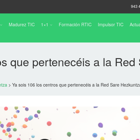
943 
Madurez TIC
1×1
Formación RTIC
Impulsor TIC
Actua
ros que pertenecéis a la Re
ntza
>
Ya sois 106 los centros que pertenecéis a la Red Sare Hezkunt