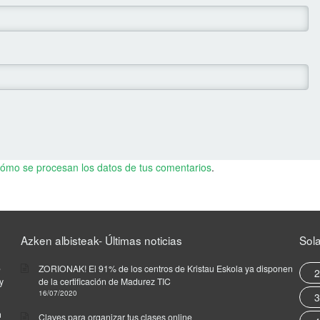
ómo se procesan los datos de tus comentarios
.
Azken albisteak- Últimas noticias
Sol
e
ZORIONAK! El 91% de los centros de Kristau Eskola ya disponen
2
y
de la certificación de Madurez TIC
16/07/2020
3
n
Claves para organizar tus clases online