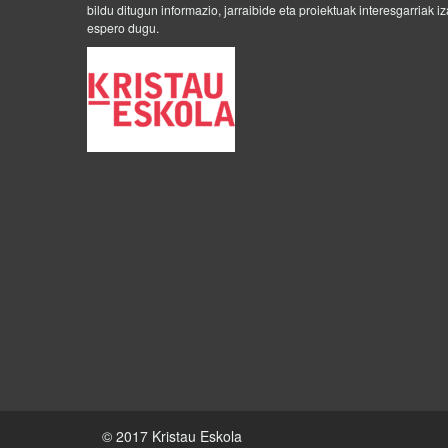
bildu ditugun informazio, jarraibide eta proiektuak interesgarriak i
espero dugu.
© 2017 Kristau Eskola