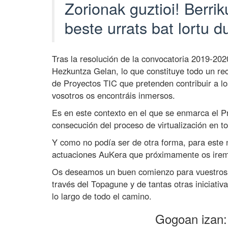
Zorionak guztioi! Berri
e
p
beste urrats bat lortu 
e
r
Tras la resolución de la convocatoria 2019-20
t
Hezkuntza Gelan, lo que constituye todo un rec
e
de Proyectos TIC que pretenden contribuir a 
n
vosotros os encontráis inmersos.
e
Es en este contexto en el que se enmarca el P
c
consecución del proceso de virtualización en t
é
i
Y como no podía ser de otra forma, para este 
actuaciones AuKera que próximamente os irem
s
a
Os deseamos un buen comienzo para vuestros
l
través del Topagune y de tantas otras iniciativ
a
lo largo de todo el camino.
R
Gogoan izan:
e