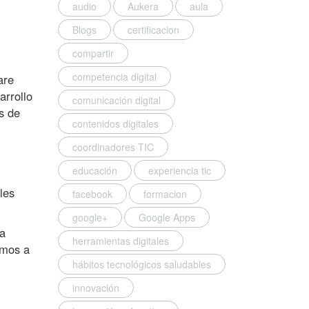
audio
Aukera
aula
Blogs
certificacion
compartir
competencia digital
are
arrollo
comunicación digital
s de
contenidos digitales
coordinadores TIC
educación
experiencia tic
les
facebook
formacion
google+
Google Apps
a
herramientas digitales
amos a
hábitos tecnológicos saludables
innovación