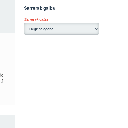
Sarrerak gaika
Sarrerak gaika
de
…]