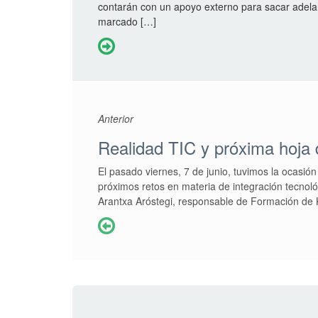
a
contarán con un apoyo externo para sacar adela
o
n
marcado […]
n
0
2
/
0
9
/
Anterior
2
Realidad TIC y próxima hoja 
0
1
El pasado viernes, 7 de junio, tuvimos la ocasión
9
próximos retos en materia de integración tecnoló
Arantxa Aróstegi, responsable de Formación de K