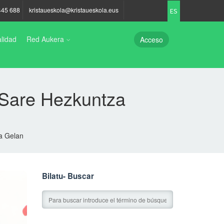
445 688
kristaueskola@kristaueskola.eus
ES
lidad
Red Aukera
Acceso
d Sare Hezkuntza
za Gelan
Bilatu- Buscar