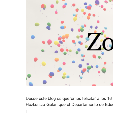
o
i
s
1
0
6
l
o
s
c
e
n
t
r
o
s
Desde este blog os queremos felicitar a los 1
Hezkuntza Gelan que el Departamento de Educ
q
u