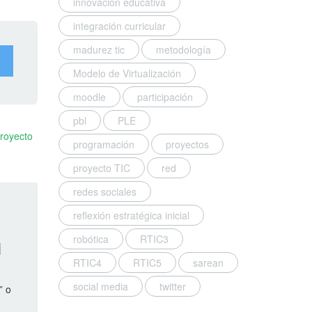
innovación educativa
integración curricular
madurez tic
metodología
Modelo de Virtualización
moodle
participación
pbl
PLE
royecto
programación
proyectos
proyecto TIC
red
redes sociales
reflexión estratégica inicial
robótica
RTIC3
1
RTIC4
RTIC5
sarean
social media
twitter
” o