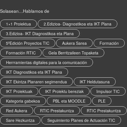
k
T
o
m
I
Solasean…Hablamos de
o
a
C
k
r
P
m
1×1 Proiektua
2.Edizioa- Diagnostikoa eta IKT Plana
k
r
a
t
e
3.Edizioa- IKT Diagnostikoa eta Plana
r
h
s
k
e
5ºEdición Proyectos TIC
Aukera Sarea
Formación
t
t
p
a
Formación RTIC
Gela Berritzaileen Topaketa
h
e
k
e
r
u
Herrramientas digitales para la comunicación
p
m
n
e
IKT Diagnostikoa eta IKT Plana
a
t
r
l
z
IKT Ekintza Planaren segimendua
IKT Heldutasuna
m
i
a
a
n
IKT Proiektuak
IKT Proiektu bereziak
Impulsor TIC
.
l
k
B
i
Kategoria gabekoa
PBL eta MOODLE
PLE
.
o
n
o
Red Aukera
RTIC Prestakuntza
RTIC Prestakuntza
k
k
.
Sare Hezkuntza
Seguimiento Planes de Actuación TIC
m