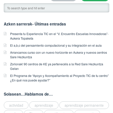
u
e
k
t
/
t
P
k
d
u
z
0
r
r
e
o
n
a
1
y
e
r
n
t
a
/
w
s
a
2
z
Azken sarrerak- Últimas entradas
n
2
a
t
K
6
a
d
0
s
a
E
/
.
Presenta tu Experiencia TIC en el “V. Encuentro Escuelas Innovadoras”-
t
1
p
k
.
0
Aukera Topaketa
B
a
6
u
u
P
1
o
g
a
El a,b,c del pensamiento computacional y su integración en el aula
b
n
o
/
o
g
n
l
t
Arrancamos curso con un nuevo horizonte en Aukera y nuevos centros
s
2
k
e
d
i
Sare Hezkuntza
z
t
0
m
d
w
s
a
Zorionak! 90 centros de KE ya pertenecéis a la Red Sare Hezkuntza
e
1
a
a
a
h
a
Gelan
d
7
r
c
s
e
n
i
/
El Programa de “Apoyo y Acompañamiento al Proyecto TIC de tu centro”
k
t
u
d
d
¿En qué nos puede ayudar?”
n
A
t
i
p
o
t
F
u
h
v
d
n
a
o
k
e
i
a
Solasean…Hablamos de…
2
g
r
e
p
d
t
8
g
m
r
e
a
e
/
e
actividad
aprendizaje
aprendizaje permanente
a
a
r
d
d
1
d
c
K
m