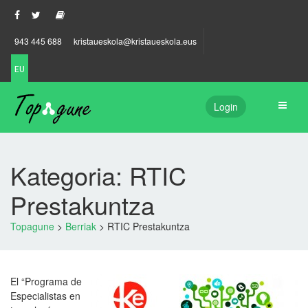
943 445 688
kristaueskola@kristaueskola.eus
EU
Login
Kategoria: RTIC
Prestakuntza
Topagune
>
Berriak
>
RTIC Prestakuntza
El “Programa de
Especialistas en