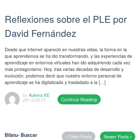
m
o
u
2
,
i
e
a
k
p
5
R
ó
n
i
m
Reflexiones sobre el PLE por
d
/
e
n
t
a
a
a
0
d
R
r
A
r
David Fernández
t
1
A
T
y
r
k
e
/
u
I
w
a
t
d
2
k
C
a
n
h
o
Desde que internet apareció en nuestras vidas, la forma en la
0
e
,
s
a
e
n
que aprendemos se ha ido transformando, y las experiencias de
1
r
R
p
.
p
2
aprendizaje en entornos virtuales han ido adquiriendo cada vez
6
a
T
u
P
e
6
más protagonismo. Hoy, tras varias décadas de desarrollo y
a
,
I
b
o
r
/
evolución, podemos decir que nuestro entorno personal de
n
R
C
l
s
m
0
aprendizaje se ha digitalizado y trasladado a la […]
d
T
P
i
t
a
1
w
I
r
s
e
l
by
Aukera KE
/
a
C
e
h
Continue Reading
d
28/12/2015
i
2
s
P
s
e
T
i
n
0
u
r
t
d
h
n
k
1
p
e
a
o
i
R
.
7
d
s
k
n
s
T
/
a
t
u
0
e
I
A
Bilatu- Buscar
t
a
Older Posts
Newer Posts
n
5
n
C