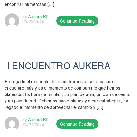
/
e
u
encontrar numerosas […]
k
h
c
r
r
p
u
e
i
o
m
d
by
Aukera KE
n
d
ó
Continue Reading
03/02/2016
x
a
a
t
o
n
T
p
l
t
z
n
R
h
e
i
e
a
0
T
i
r
n
d
.
8
I
s
e
k
o
B
/
C
e
z
.
n
o
0
,
n
.
2
II ENCUENTRO AUKERA
o
2
R
t
P
6
k
/
T
r
o
/
m
2
I
y
s
0
Ha llegado el momento de encontrarnos un año más un
a
0
C
w
t
1
encuentro más y es el momento de compartir lo que hemos
r
1
P
a
e
/
planeado. Es hora de un plan, un plan de aula, un plan de centro
k
6
r
s
d
2
y un plan de red. Debemos hacer planes y crear estrategias, ha
t
a
e
p
i
0
llegado el momento de aprovechar el cambio y […]
h
n
s
u
n
1
e
d
t
b
G
7
by
Aukera KE
p
w
a
l
Continue Reading
e
25/01/2016
/
e
a
k
i
T
l
A
r
s
u
s
h
a