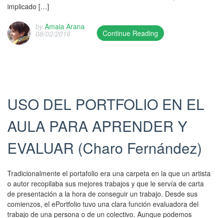
r
A
implicado […]
a
t
h
m
u
s
a
e
a
k
by
Amaia Arana
u
k
d
c
Continue Reading
08/02/2016
e
p
u
o
i
T
r
d
n
n
ó
h
a
a
t
1
n
i
K
t
z
1
R
s
E
e
a
/
T
e
.
d
.
0
I
n
P
USO DEL PORTFOLIO EN EL
o
B
2
C
t
o
n
o
/
,
r
s
2
AULA PARA APRENDER Y
o
2
R
y
t
6
k
0
T
w
e
/
m
1
EVALUAR (Charo Fernández)
I
a
d
0
a
6
C
s
i
1
r
a
P
p
n
/
k
n
Tradicionalmente el portafolio era una carpeta en la que un artista
r
u
F
2
t
d
o autor recopilaba sus mejores trabajos y que le servía de carta
e
b
o
0
h
w
de presentación a la hora de conseguir un trabajo. Desde sus
s
l
r
1
e
a
comienzos, el ePortfolio tuvo una clara función evaluadora del
t
i
m
7
p
s
trabajo de una persona o de un colectivo. Aunque podemos
a
s
a