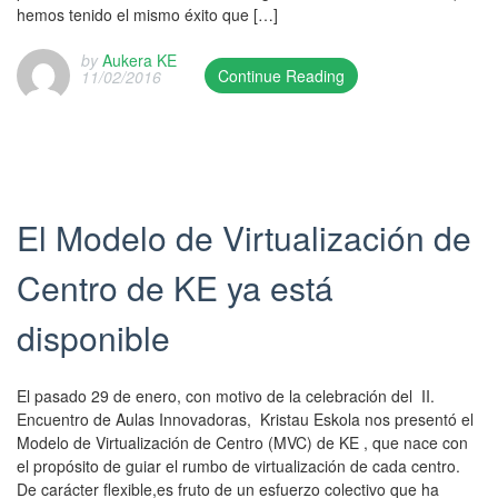
e
7
hemos tenido el mismo éxito que […]
s
i
g
/
u
s
o
A
by
Aukera KE
p
h
r
Continue Reading
11/02/2016
u
d
e
i
T
k
a
d
a
h
e
t
o
g
i
r
e
n
a
s
a
d
2
b
e
K
o
0
e
n
E
El Modelo de Virtualización de
n
/
k
t
.
2
0
o
r
P
6
Centro de KE ya está
2
a
y
o
/
/
,
w
s
0
disponible
2
R
a
t
1
0
T
s
e
/
1
I
p
d
2
El pasado 29 de enero, con motivo de la celebración del II.
6
C
u
i
0
Encuentro de Aulas Innovadoras, Kristau Eskola nos presentó el
a
P
b
n
1
Modelo de Virtualización de Centro (MVC) de KE , que nace con
n
r
l
F
7
el propósito de guiar el rumbo de virtualización de cada centro.
d
e
i
o
/
De carácter flexible,es fruto de un esfuerzo colectivo que ha
w
s
s