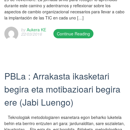
durante este camino y adentrarnos y reflexionar sobre los
aspectos de cambio organizacional necesarios para llevar a cabo
la implantación de las TIC en cada uno […]
by
Aukera KE
Continue Reading
22/03/2016
T
h
i
s
e
n
PBLa : Arrakasta ikasketari
t
r
begira eta motibazioari begira
y
w
ere (Jabi Luengo)
a
s
p
Teknologiak metodologiaren esanetara egon beharko luketela
u
behin eta berriro entzuten ari gara: jardunalditan, sare sozialetan,
b
klaustrotan… Eta egia da, egi borobila. Aldaketa, metodologikoa