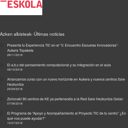
i
e
,
s
r
n
r
R
t
k
k
a
T
e
t
.
,
I
d
h
R
C
i
e
T
P
Azken albisteak- Últimas noticias
n
p
I
r
F
e
C
e
Presenta tu Experiencia TIC en el “V. Encuentro Escuelas Innovadoras”-
o
r
P
Aukera Topaketa
s
r
m
r
26/11/2019
t
m
a
e
a
a
El a,b,c del pensamiento computacional y su integración en el aula
l
s
k
08/10/2018
c
i
t
u
i
n
a
Arrancamos curso con un nuevo horizonte en Aukera y nuevos centros Sare
n
ó
k
Hezkuntza
k
t
n
.
25/09/2018
u
z
R
n
Zorionak! 90 centros de KE ya pertenecéis a la Red Sare Hezkuntza Gelan
a
T
t
07/09/2018
.
I
z
B
C
El Programa de “Apoyo y Acompañamiento al Proyecto TIC de tu centro” ¿En
a
o
,
qué nos puede ayudar?”
.
o
10/07/2018
R
B