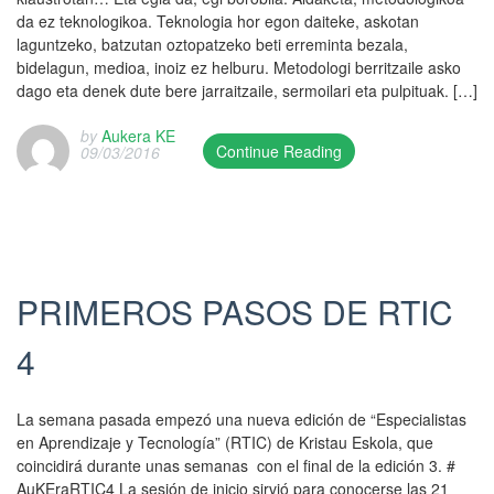
l
da ez teknologikoa. Teknologia hor egon daiteke, askotan
i
laguntzeko, batzutan oztopatzeko beti erreminta bezala,
s
bidelagun, medioa, inoiz ez helburu. Metodologi berritzaile asko
h
dago eta denek dute bere jarraitzaile, sermoilari eta pulpituak. […]
e
d
by
Aukera KE
o
Continue Reading
09/03/2016
n
T
2
h
2
i
/
s
0
e
3
n
PRIMEROS PASOS DE RTIC
/
t
2
r
4
0
y
1
w
6
a
La semana pasada empezó una nueva edición de “Especialistas
a
s
en Aprendizaje y Tecnología” (RTIC) de Kristau Eskola, que
n
p
coincidirá durante unas semanas con el final de la edición 3. #
d
u
AuKEraRTIC4 La sesión de inicio sirvió para conocerse las 21
w