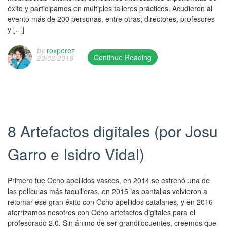
/
éxito y participamos en múltiples talleres prácticos. Acudieron al
w
s
A
evento más de 200 personas, entre otras; directores, profesores
a
h
u
y […]
s
e
k
u
d
e
by
roxperez
p
o
Continue Reading
20/02/2016
r
d
n
T
a
a
0
h
K
t
7
i
E
e
/
s
.
d
0
e
P
o
3
n
o
8 Artefactos digitales (por Josu
n
/
t
s
2
2
r
t
6
Garro e Isidro Vidal)
0
y
e
/
1
w
d
0
6
a
i
1
Primero fue Ocho apellidos vascos, en 2014 se estrenó una de
a
s
n
/
las películas más taquilleras, en 2015 las pantallas volvieron a
n
p
K
2
retomar ese gran éxito con Ocho apellidos catalanes, y en 2016
d
u
a
0
aterrizamos nosotros con Ocho artefactos digitales para el
w
b
t
1
profesorado 2.0. Sin ánimo de ser grandilocuentes, creemos que
a
l