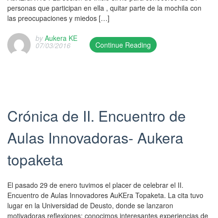
b
personas que participan en ella , quitar parte de la mochila con
a
l
las preocupaciones y miedos […]
s
i
u
s
by
Aukera KE
p
h
Continue Reading
07/03/2016
d
e
T
a
d
h
t
o
i
e
n
s
d
0
e
o
9
n
Crónica de II. Encuentro de
n
/
t
2
0
r
0
Aulas Innovadoras- Aukera
3
y
/
/
w
0
topaketa
2
a
1
0
s
/
1
p
2
El pasado 29 de enero tuvimos el placer de celebrar el II.
6
u
0
Encuentro de Aulas Innovadores AuKEra Topaketa. La cita tuvo
a
b
1
lugar en la Universidad de Deusto, donde se lanzaron
n
l
7
motivadoras reflexiones; conocimos interesantes experiencias de
d
i