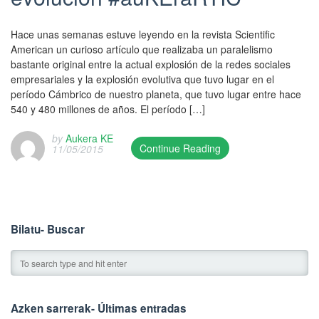
Hace unas semanas estuve leyendo en la revista Scientific
American un curioso artículo que realizaba un paralelismo
bastante original entre la actual explosión de la redes sociales
empresariales y la explosión evolutiva que tuvo lugar en el
período Cámbrico de nuestro planeta, que tuvo lugar entre hace
540 y 480 millones de años. El período […]
by
Aukera KE
Continue Reading
11/05/2015
T
h
i
s
e
Bilatu- Buscar
n
t
r
y
w
Azken sarrerak- Últimas entradas
a