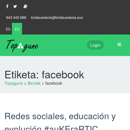
943 445 688
kristaueskola@kristaueskola.eus
ES
EU
Login
Etiketa: facebook
Topagune
>
Berriak
>
facebook
Redes sociales, educación y
evolución #auKEraRTIC