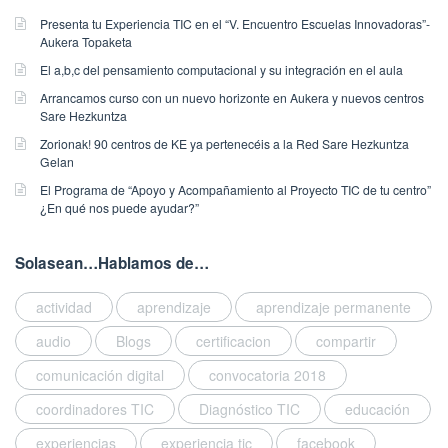
s
Presenta tu Experiencia TIC en el “V. Encuentro Escuelas Innovadoras”-
p
Aukera Topaketa
u
El a,b,c del pensamiento computacional y su integración en el aula
b
l
Arrancamos curso con un nuevo horizonte en Aukera y nuevos centros
i
Sare Hezkuntza
s
Zorionak! 90 centros de KE ya pertenecéis a la Red Sare Hezkuntza
h
Gelan
e
El Programa de “Apoyo y Acompañamiento al Proyecto TIC de tu centro”
d
¿En qué nos puede ayudar?”
o
n
Solasean…Hablamos de…
1
1
/
actividad
aprendizaje
aprendizaje permanente
0
audio
Blogs
certificacion
compartir
5
/
comunicación digital
convocatoria 2018
2
coordinadores TIC
Diagnóstico TIC
educación
0
1
experiencias
experiencia tic
facebook