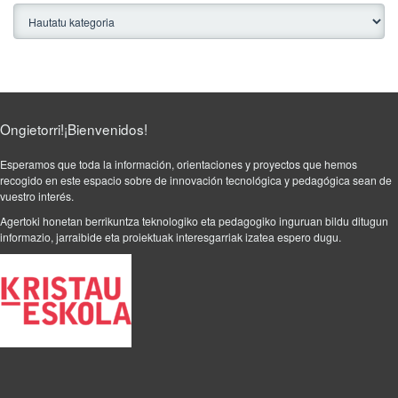
2
m
0
a
1
c
5
i
ó
n
R
Ongietorri!¡Bienvenidos!
T
I
Esperamos que toda la información, orientaciones y proyectos que hemos
recogido en este espacio sobre de innovación tecnológica y pedagógica sean de
C
vuestro interés.
,
H
Agertoki honetan berrikuntza teknologiko eta pedagogiko inguruan bildu ditugun
informazio, jarraibide eta proiektuak interesgarriak izatea espero dugu.
e
r
r
r
a
m
i
e
n