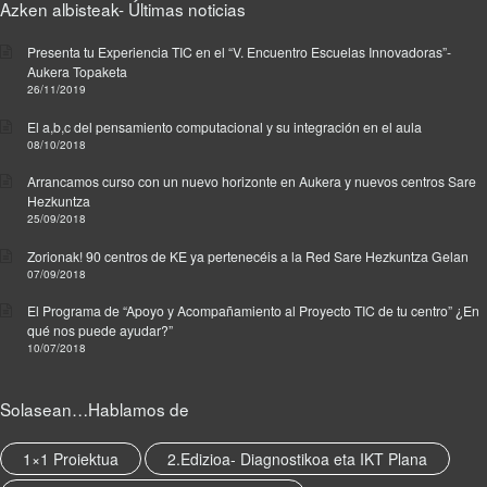
Azken albisteak- Últimas noticias
t
a
Presenta tu Experiencia TIC en el “V. Encuentro Escuelas Innovadoras”-
s
Aukera Topaketa
d
26/11/2019
i
g
El a,b,c del pensamiento computacional y su integración en el aula
08/10/2018
i
t
Arrancamos curso con un nuevo horizonte en Aukera y nuevos centros Sare
a
Hezkuntza
l
25/09/2018
e
Zorionak! 90 centros de KE ya pertenecéis a la Red Sare Hezkuntza Gelan
s
07/09/2018
p
a
El Programa de “Apoyo y Acompañamiento al Proyecto TIC de tu centro” ¿En
r
qué nos puede ayudar?”
10/07/2018
a
l
a
Solasean…Hablamos de
c
o
1×1 Proiektua
2.Edizioa- Diagnostikoa eta IKT Plana
m