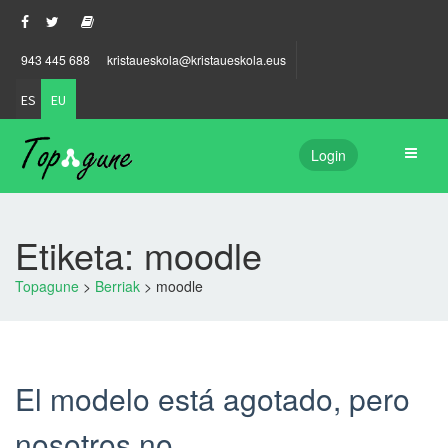
943 445 688
kristaueskola@kristaueskola.eus
ES
EU
Login
Etiketa: moodle
Topagune
>
Berriak
>
moodle
El modelo está agotado, pero
nosotros no