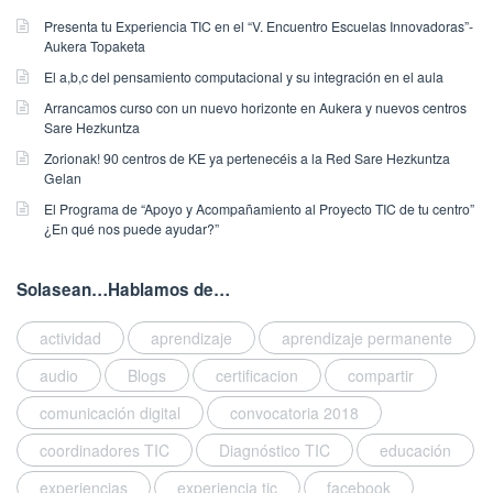
s
Presenta tu Experiencia TIC en el “V. Encuentro Escuelas Innovadoras”-
p
Aukera Topaketa
u
El a,b,c del pensamiento computacional y su integración en el aula
b
l
Arrancamos curso con un nuevo horizonte en Aukera y nuevos centros
i
Sare Hezkuntza
s
Zorionak! 90 centros de KE ya pertenecéis a la Red Sare Hezkuntza
h
Gelan
e
El Programa de “Apoyo y Acompañamiento al Proyecto TIC de tu centro”
d
¿En qué nos puede ayudar?”
o
n
Solasean…Hablamos de…
1
1
/
actividad
aprendizaje
aprendizaje permanente
0
audio
Blogs
certificacion
compartir
3
/
comunicación digital
convocatoria 2018
2
coordinadores TIC
Diagnóstico TIC
educación
0
1
experiencias
experiencia tic
facebook