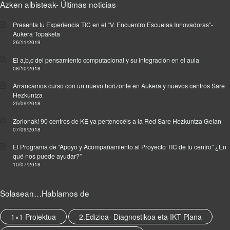
Azken albisteak- Últimas noticias
n
F
Presenta tu Experiencia TIC en el “V. Encuentro Escuelas Innovadoras”-
o
Aukera Topaketa
r
26/11/2019
m
a
El a,b,c del pensamiento computacional y su integración en el aula
08/10/2018
c
i
Arrancamos curso con un nuevo horizonte en Aukera y nuevos centros Sare
ó
Hezkuntza
n
25/09/2018
R
Zorionak! 90 centros de KE ya pertenecéis a la Red Sare Hezkuntza Gelan
T
07/09/2018
I
C
El Programa de “Apoyo y Acompañamiento al Proyecto TIC de tu centro” ¿En
,
qué nos puede ayudar?”
10/07/2018
P
B
L
Solasean…Hablamos de
e
t
1×1 Proiektua
2.Edizioa- Diagnostikoa eta IKT Plana
a