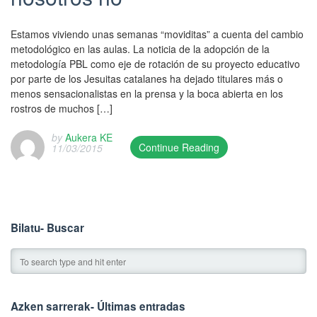
Estamos viviendo unas semanas “moviditas” a cuenta del cambio
metodológico en las aulas. La noticia de la adopción de la
metodología PBL como eje de rotación de su proyecto educativo
por parte de los Jesuitas catalanes ha dejado titulares más o
menos sensacionalistas en la prensa y la boca abierta en los
rostros de muchos […]
by
Aukera KE
Continue Reading
11/03/2015
T
h
i
s
e
Bilatu- Buscar
n
t
r
y
w
Azken sarrerak- Últimas entradas
a