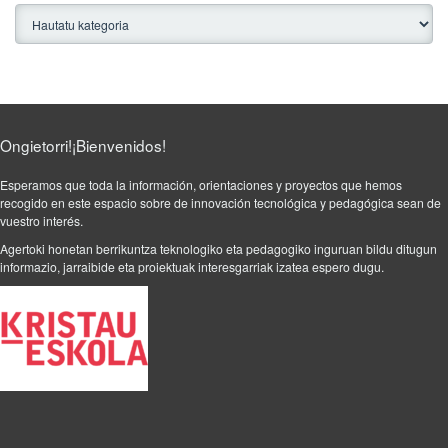
2
0
1
7
/
A
u
Ongietorri!¡Bienvenidos!
k
e
Esperamos que toda la información, orientaciones y proyectos que hemos
recogido en este espacio sobre de innovación tecnológica y pedagógica sean de
r
vuestro interés.
a
K
Agertoki honetan berrikuntza teknologiko eta pedagogiko inguruan bildu ditugun
informazio, jarraibide eta proiektuak interesgarriak izatea espero dugu.
E
.
P
o
s
t
e
d
i