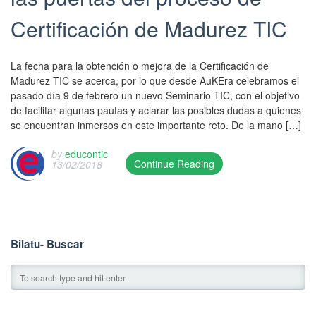
Certificación de Madurez TIC
La fecha para la obtención o mejora de la Certificación de
Madurez TIC se acerca, por lo que desde AuKEra celebramos el
pasado día 9 de febrero un nuevo Seminario TIC, con el objetivo
de facilitar algunas pautas y aclarar las posibles dudas a quienes
se encuentran inmersos en este importante reto. De la mano […]
by
educontic
Continue Reading
13/02/2018
T
h
i
s
e
Bilatu- Buscar
n
t
r
y
w