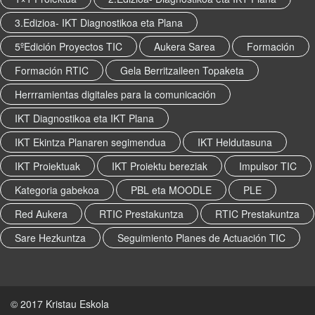
A
u
3.Edizioa- IKT Diagnostikoa eta Plana
k
5ºEdición Proyectos TIC
Aukera Sarea
Formación
e
r
Formación RTIC
Gela Berritzaileen Topaketa
a
a
Herrramientas digitales para la comunicación
n
IKT Diagnostikoa eta IKT Plana
d
t
IKT Ekintza Planaren segimendua
IKT Heldutasuna
a
IKT Proiektuak
IKT Proiektu bereziak
Impulsor TIC
g
g
Kategoria gabekoa
PBL eta MOODLE
PLE
e
d
Red Aukera
RTIC Prestakuntza
RTIC Prestakuntza
c
Sare Hezkuntza
Seguimiento Planes de Actuación TIC
e
r
t
i
f
© 2017 Kristau Eskola
i