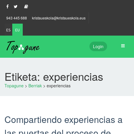
943 445 688
kristaueskola@kristaueskola.eus
ES
EU
Login
Etiketa: experiencias
Topagune
>
Berriak
>
experiencias
Compartiendo experiencias a
las puertas del proceso de