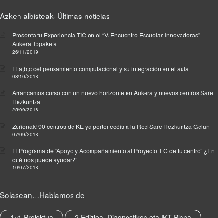
d
Azken albisteak- Últimas noticias
i
n
Presenta tu Experiencia TIC en el “V. Encuentro Escuelas Innovadoras”-
I
Aukera Topaketa
K
26/11/2019
T
H
El a,b,c del pensamiento computacional y su integración en el aula
08/10/2018
e
l
Arrancamos curso con un nuevo horizonte en Aukera y nuevos centros Sare
d
Hezkuntza
u
25/09/2018
t
Zorionak! 90 centros de KE ya pertenecéis a la Red Sare Hezkuntza Gelan
a
07/09/2018
s
u
El Programa de “Apoyo y Acompañamiento al Proyecto TIC de tu centro” ¿En
n
qué nos puede ayudar?”
10/07/2018
a
,
R
Solasean…Hablamos de
e
d
1×1 Proiektua
2.Edizioa- Diagnostikoa eta IKT Plana