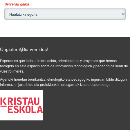
Sarrerak gaika
/
2
0
1
8
/
e
d
Ongietorri!¡Bienvenidos!
u
c
Esperamos que toda la información, orientaciones y proyectos que hemos
recogido en este espacio sobre de innovación tecnológica y pedagógica sean de
o
vuestro interés.
n
t
Agertoki honetan berrikuntza teknologiko eta pedagogiko inguruan bildu ditugun
informazio, jarraibide eta proiektuak interesgarriak izatea espero dugu.
i
c
.
P
o
s
t
e