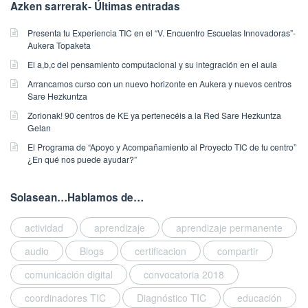
Azken sarrerak- Últimas entradas
a
s
Presenta tu Experiencia TIC en el “V. Encuentro Escuelas Innovadoras”-
p
Aukera Topaketa
u
El a,b,c del pensamiento computacional y su integración en el aula
b
l
Arrancamos curso con un nuevo horizonte en Aukera y nuevos centros
i
Sare Hezkuntza
s
Zorionak! 90 centros de KE ya pertenecéis a la Red Sare Hezkuntza
h
Gelan
e
El Programa de “Apoyo y Acompañamiento al Proyecto TIC de tu centro”
d
¿En qué nos puede ayudar?”
o
n
Solasean…Hablamos de…
1
3
/
actividad
aprendizaje
aprendizaje permanente
0
audio
Blogs
certificacion
compartir
2
/
comunicación digital
convocatoria 2018
2
coordinadores TIC
Diagnóstico TIC
educación
0