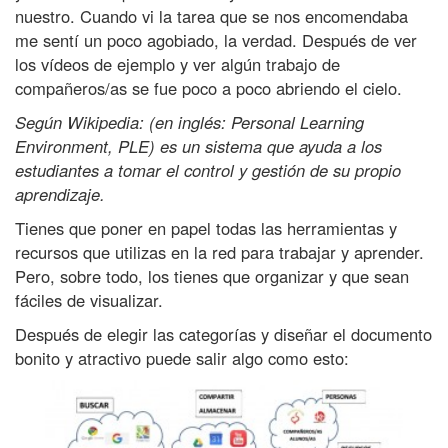
i
nuestro. Cuando vi la tarea que se nos encomendaba
Á
me sentí un poco agobiado, la verdad. Después de ver
l
los vídeos de ejemplo y ver algún trabajo de
v
compañeros/as se fue poco a poco abriendo el cielo.
a
Según Wikipedia: (en inglés: Personal Learning
r
Environment, PLE) es un sistema que ayuda a los
e
estudiantes a tomar el control y gestión de su propio
z
aprendizaje.
d
Tienes que poner en papel todas las herramientas y
e
recursos que utilizas en la red para trabajar y aprender.
E
Pero, sobre todo, los tienes que organizar y que sean
u
fáciles de visualizar.
l
Después de elegir las categorías y diseñar el documento
a
bonito y atractivo puede salir algo como esto:
t
e
.