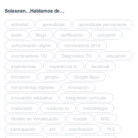
Solasean…Hablamos de…
actividad
aprendizaje
aprendizaje permanente
audio
Blogs
certificacion
compartir
comunicación digital
convocatoria 2018
coordinadores TIC
Diagnóstico TIC
educación
experiencias
experiencia tic
facebook
formacion
google+
Google Apps
herramientas digitales
innovación
innovación educativa
integración curricular
madureztic
madurez tic
metodología
Modelo de Virtualización
moodle
MVC
participación
pbl
planificación
PLE