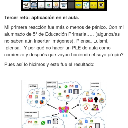
t
x
Tercer reto: aplicación en el aula.
e
Mi primera reacción fue más o menos de pánico. Con mi
a
alumnado de 5º de Educación Primaria….. (algunos/as
d
no saben aún insertar imágenes). Piensa, Luismi,
e
piensa. Y por qué no hacer un PLE de aula como
D
comienzo y después que vayan haciendo el suyo propio?
o
Pues así lo hicimos y este fue el resultado:
n
o
s
t
i
a
)