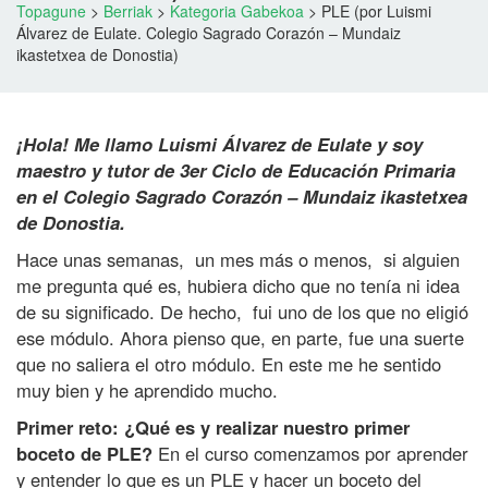
Topagune
>
Berriak
>
Kategoria Gabekoa
>
PLE (por Luismi
Álvarez de Eulate. Colegio Sagrado Corazón – Mundaiz
ikastetxea de Donostia)
¡Hola! Me llamo Luismi Álvarez de Eulate y soy
P
maestro y tutor de 3er Ciclo de Educación Primaria
L
en el Colegio Sagrado Corazón – Mundaiz ikastetxea
E
de Donostia.
(
Hace unas semanas, un mes más o menos, si alguien
p
me pregunta qué es, hubiera dicho que no tenía ni idea
o
de su significado. De hecho, fui uno de los que no eligió
r
ese módulo. Ahora pienso que, en parte, fue una suerte
L
que no saliera el otro módulo. En este me he sentido
u
muy bien y he aprendido mucho.
i
Primer reto: ¿Qué es y realizar nuestro primer
s
boceto de PLE?
En el curso comenzamos por aprender
m
y entender lo que es un PLE y hacer un boceto del