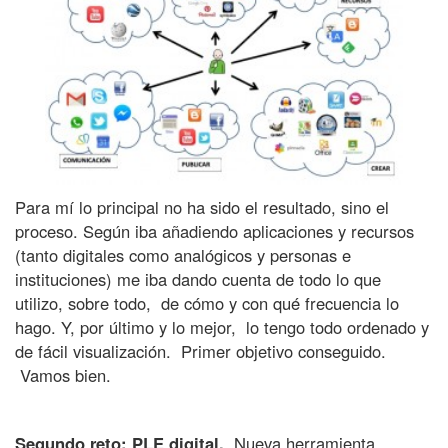
C
o
l
e
g
i
o
S
Para mí lo principal no ha sido el resultado, sino el
a
proceso. Según iba añadiendo aplicaciones y recursos
g
(tanto digitales como analógicos y personas e
r
instituciones) me iba dando cuenta de todo lo que
a
utilizo, sobre todo, de cómo y con qué frecuencia lo
d
hago. Y, por último y lo mejor, lo tengo todo ordenado y
o
de fácil visualización. Primer objetivo conseguido.
C
Vamos bien.
o
r
Segundo reto: PLE digital.
Nueva herramienta