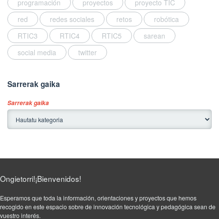
programación
proyectos
proyecto TIC
red
redes sociales
retos
robótica
RTIC3
RTIC4
RTIC5
sarean
social media
twitter
Sarrerak gaika
Sarrerak gaika
Ongietorri!¡Bienvenidos!
Esperamos que toda la información, orientaciones y proyectos que hemos
recogido en este espacio sobre de innovación tecnológica y pedagógica sean de
vuestro interés.