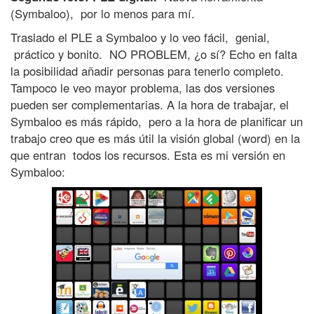
a
(Symbaloo), por lo menos para mí.
z
ó
Traslado el PLE a Symbaloo y lo veo fácil, genial,
n
práctico y bonito. NO PROBLEM, ¿o sí? Echo en falta
la posibilidad añadir personas para tenerlo completo.
–
Tampoco le veo mayor problema, las dos versiones
M
pueden ser complementarias. A la hora de trabajar, el
u
Symbaloo es más rápido, pero a la hora de planificar un
n
trabajo creo que es más útil la visión global (word) en la
d
que entran todos los recursos. Esta es mi versión en
a
Symbaloo:
i
z
i
k
a
s
t
e