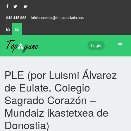
943 445 688
kristaueskola@kristaueskola.eus
ES
EU
Login
PLE (por Luismi Álvarez
de Eulate. Colegio
Sagrado Corazón –
Mundaiz ikastetxea de
Donostia)