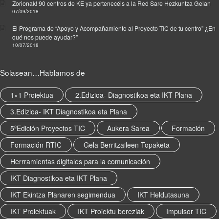
Zorionak! 90 centros de KE ya pertenecéis a la Red Sare Hezkuntza Gelan
07/09/2018
El Programa de “Apoyo y Acompañamiento al Proyecto TIC de tu centro” ¿En
qué nos puede ayudar?”
10/07/2018
Solasean…Hablamos de
1×1 Proiektua
2.Edizioa- Diagnostikoa eta IKT Plana
3.Edizioa- IKT Diagnostikoa eta Plana
5ºEdición Proyectos TIC
Aukera Sarea
Formación
Formación RTIC
Gela Berritzaileen Topaketa
Herrramientas digitales para la comunicación
IKT Diagnostikoa eta IKT Plana
IKT Ekintza Planaren segimendua
IKT Heldutasuna
IKT Proiektuak
IKT Proiektu bereziak
Impulsor TIC